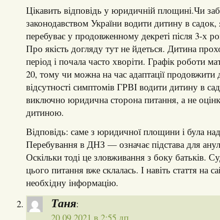
Цікавить відповідь у юридичній площині.Чи з
законодавством України водити дитину в садок,
перебуває у продовженному декреті після 3-х ро
Про якість догляду тут не йдеться. Дитина про
період і почала часто хворіти. Графік роботи ма
20, тому чи можна на час адаптації продовжити 
відсутності симптомів ГРВІ водити дитину в са
виключно юридична сторона питання, а не оцінка
дитиною.
Відповідь: саме з юридичної площини і була над
Перебування в ДНЗ — означає підстава для ану
Оскільки тоді це зловживання з боку батьків. Су
цього питання вже склалась. І навіть стаття на са
необхідну інформацію.
Таня
:
20.09.2021 в 2:55 дп