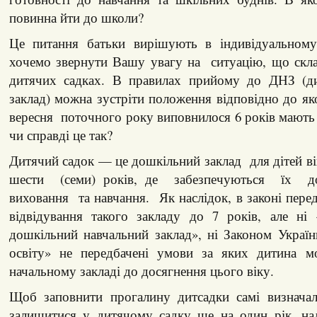
повинна йти до школи?
Це питання батьки вирішують в індивідуальному
хочемо звернути Вашу увагу на ситуацію, що скла
дитячих садках. В правилах прийому до ДНЗ (ди
заклад) можна зустріти положення відповідно до яко
вересня поточного року виповнилося 6 років мають
чи справді це так?
Дитячий садок — це дошкільний заклад для дітей 
шести (семи) років, де забезпечуються їх д
виховання та навчання. Як наслідок, в законі пере
відвідування такого закладу до 7 років, але н
дошкільний навчальний заклад», ні Законом Украї
освіту» не передбачені умови за яких дитина м
начальному закладі до досягнення цього віку.
Щоб заповнити прогалину дитсадки самі визнача
залишитися у дитячому садку ще на один рік, над