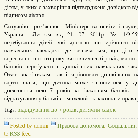
дітям, у яких є захворіння підтверджене довідкою в
підписом лікаря.
Ситуацію роз’яснює Міністерства освіти і науки,
України Листом від 21. 07. 2011р. № 1/9-55
перебування дітей, які досягли шестирічного в
навчальних закладах», де зазначається, що діти,
вересня поточного року виповнилось 6 років, мають
батьків перебувати в дошкільних навчальних зак
Отже, як батькам, так і керівникам дошкільних н
варто знати, що дитина може залишитися у д
досягнення нею 7 років за бажанням батьків
відрахування у батьків є можливість захищати права у
Tags:
відвідування до 7 років
,
дитячий садок
Posted by admin
Правова допомога
,
Соціальний
to
RSS
feed