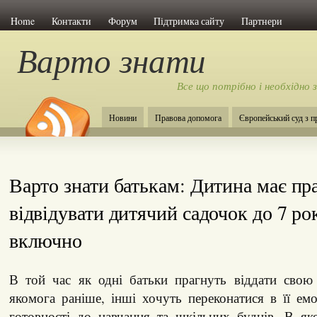
Home
Контакти
Форум
Підтримка сайту
Партнери
Варто знати
Все що потрібно і необхідно 
Новини
Правова допомога
Європейський суд з 
Варто знати батькам: Дитина має пр
відвідувати дитячий садочок до 7 ро
включно
В той час як одні батьки прагнуть віддати сво
якомога раніше, інші хочуть переконатися в її емо
готовності до навчання та шкільних буднів. В як