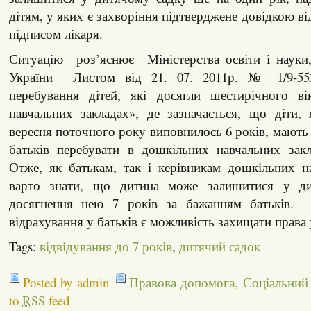
дітям, у яких є захворіння підтверджене довідкою в
підписом лікаря.
Ситуацію роз’яснює Міністерства освіти і науки,
України Листом від 21. 07. 2011р. № 1/9-55
перебування дітей, які досягли шестирічного в
навчальних закладах», де зазначається, що діти,
вересня поточного року виповнилось 6 років, мають
батьків перебувати в дошкільних навчальних зак
Отже, як батькам, так і керівникам дошкільних н
варто знати, що дитина може залишитися у д
досягнення нею 7 років за бажанням батьків
відрахування у батьків є можливість захищати права у
Tags:
відвідування до 7 років
,
дитячий садок
Posted by admin
Правова допомога
,
Соціальний
to
RSS
feed