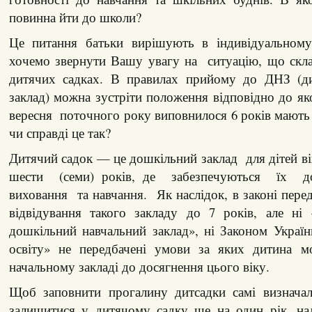
повинна йти до школи?
Це питання батьки вирішують в індивідуальному
хочемо звернути Вашу увагу на ситуацію, що скла
дитячих садках. В правилах прийому до ДНЗ (ди
заклад) можна зустріти положення відповідно до яко
вересня поточного року виповнилося 6 років мають
чи справді це так?
Дитячий садок — це дошкільний заклад для дітей 
шести (семи) років, де забезпечуються їх д
виховання та навчання. Як наслідок, в законі пере
відвідування такого закладу до 7 років, але н
дошкільний навчальний заклад», ні Законом Украї
освіту» не передбачені умови за яких дитина м
начальному закладі до досягнення цього віку.
Щоб заповнити прогалину дитсадки самі визнача
залишитися у дитячому садку ще на один рік, над