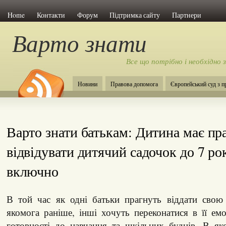
Home
Контакти
Форум
Підтримка сайту
Партнери
Варто знати
Все що потрібно і необхідно 
Новини
Правова допомога
Європейський суд з 
Варто знати батькам: Дитина має пр
відвідувати дитячий садочок до 7 ро
включно
В той час як одні батьки прагнуть віддати сво
якомога раніше, інші хочуть переконатися в її емо
готовності до навчання та шкільних буднів. В як