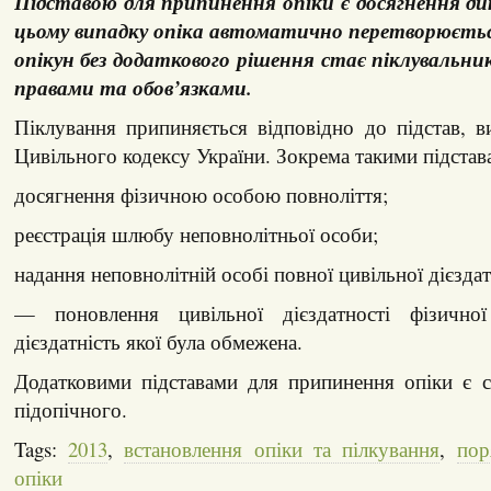
Підставою для припинення опіки є досягнення ди
цьому випадку опіка автоматично перетворюється
опікун без додаткового рішення стає піклувальни
правами та обов’язками.
Піклування припиняється відповідно до підстав, в
Цивільного кодексу України. Зокрема такими підстава
досягнення фізичною особою повноліття;
реєстрація шлюбу неповнолітньої особи;
надання неповнолітній особі повної цивільної дієздат
— поновлення цивільної дієздатності фізичної
дієздатність якої була обмежена.
Додатковими підставами для припинення опіки є с
підопічного.
Tags:
2013
,
встановлення опіки та пілкування
,
пор
опіки