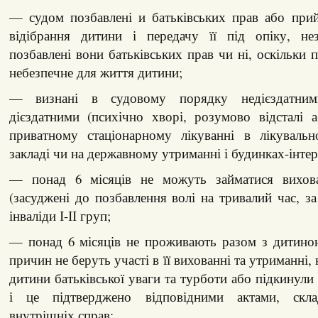
— судом позбавлені и батьківських прав або при
відібрання дитини і передачу її під опіку, не
позбавлені вони батьківських прав чи ні, оскільки 
небезпечне для життя дитини;
— визнані в судовому порядку недієздатни
дієздатними (психічно хворі, розумово відсталі 
приватному стаціонарному лікуванні в лікувальн
закладі чи на державному утриманні і будинках-інтер
— понад 6 місяців не можуть займатися вихова
(засуджені до позбавлення волі на тривалий час, за
інваліди І-ІІ груп;
— понад 6 місяців не проживають разом з дитино
причин не беруть участі в її вихованні та утриманні
дитини батьківської уваги та турботи або підкинули
і це підтверджено відповідними актами, скл
внутрішніх справ;