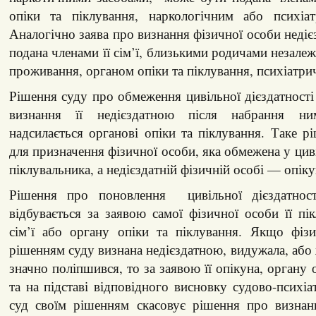
опіки та піклування, наркологічним або психіа
Аналогічно заява про визнання фізичної особи неді
подана членами її сім’ї, близькими родичами незалеж
проживання, органом опіки та піклування, психіатри
Рішення суду про обмеження цивільної дієздатності
визнання її недієздатною після набрання ни
надсилається органові опіки та піклування. Таке р
для призначення фізичної особи, яка обмежена у циві
піклувальника, а недієздатній фізичній особі — опіку
Рішення про поновлення цивільної дієздатност
відбувається за заявою самої фізичної особи її пік
сім’ї або органу опіки та піклування. Якщо фізи
рішенням суду визнана недієздатною, видужала, або 
значно поліпшився, то за заявою її опікуна, органу 
та на підставі відповідного висновку судово-психіа
суд своїм рішенням скасовує рішення про визнан