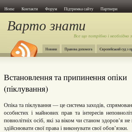
Home
Контакти
Форум
Підтримка сайту
Партнери
Варто знати
Все що потрібно і необхідно 
Новини
Правова допомога
Європейський суд з 
Встановлення та припинення опіки
(піклування)
Опіка та піклування — це система заходів, спрямова
особистих і майнових прав та інтересів неповноліт
повнолітніх осіб, які за віком чи станом здоров’я н
здійснювати свої права і виконувати свої обов’язки.