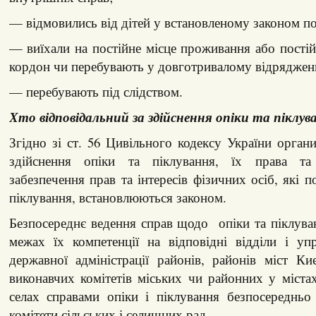
— відмовились від дітей у встановленому законом п
— виїхали на постійне місце проживання або постій
кордон чи перебувають у довготривалому відрядженн
— перебувають під слідством.
Хто відповідальний за здійснення опіки та піклув
Згідно зі ст. 56 Цивільного кодексу України органи
здійснення опіки та піклування, їх права т
забезпечення прав та ін­тересів фізичних осіб, які 
піклування, вста­новлюються законом.
Безпосереднє ведення справ щодо опіки та піклува
межах їх компетенції на відповідні відділи і уп
державної адміністрації районів, районів міст Ки
виконавчих комітетів міських чи районних у міста
селах справами опіки і піклування безпосередньо
комітети сільських і селищних рад.