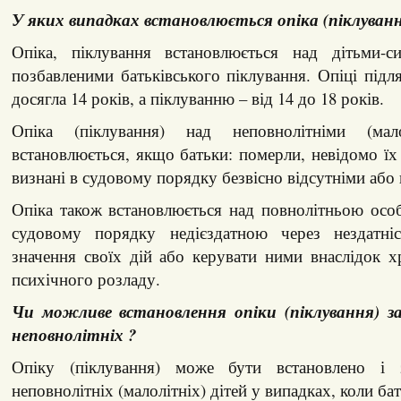
У яких випадках встановлюється опіка (піклув
Опіка, піклування встановлюється над дітьми-с
позбавленими батьківського піклування. Опіці підля
досягла 14 років, а піклуванню – від 14 до 18 років.
Опіка (піклування) над неповнолітніми (мало
встановлюється, якщо батьки: померли, невідомо їх
визнані в судовому порядку безвісно відсутніми або
Опіка також встановлюється над повнолітньою осо
судовому порядку недієздатною через нездатніс
значення своїх дій або керувати ними внаслідок х
психічного розладу.
Чи можливе встановлення опіки (піклування) 
неповнолітніх ?
Опіку (піклування) може бути встановлено і 
неповнолітніх (малолітніх) дітей у випадках, коли бат