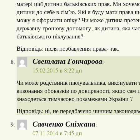
матері цієї дитини батьківських прав. Ми хочем
дитини до себе в сім’ю. Які я буду мати права щ
можу я оформити опіку? Чи може дитина претен
державну грошову допомогу, як дитина, яка час
батьківського піклування?
Відповідь: після позбавлення права- так.
Светлана Гончарова
:
15.02.2015 в 8:22 дп
Чи може родствинік піклувальника, виконувати 
виконання обовязків по довиреності, якщо сам 
знаходеться тимчасово позамежами України ?
Відповідь: ні, не передбачено чинним законода
Савченко Сніжана
:
07.11.2014 в 7:45 дп