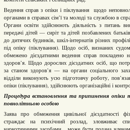
Ведення справ з опіки і піклування щодо неповнол
органами в справах сім’ї та молоді та службою в спр
Органи освіти здійснюють діяльність з питань ви
передачі дітей — сиріт та дітей позбавлених батькі
до дитячих будинків, шкіл-інтернатів різних профіл
під опіку (піклування). Щодо осіб, визнаних судо
обмежено дієздатними ведення справ покладено н
здоров’я. Щодо дорослих дієздатних осіб, що пот
за станом здоров’я — на органи соціального захи
відділи виконують усю підготовчу роботу, пов’яз
опіки (піклування), здійснюють організаційні і контр
Процедура встановлення та припинення опіки т
повнолітньою особою
Заява про обмеження цивільної дієздатності фі
страждає на психічний розлад, зловживає сп
наркотичними засобами, може бути подана членами