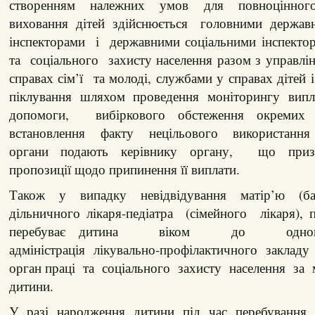
створенням належних умов для повноцінно
виховання дітей здійснюється головними держав
інспекторами і державними соціальними інспектор
та соціального захисту населення разом з управлін
справах сім’ї та молоді, службами у справах дітей 
піклування шляхом проведення моніторингу випл
допомоги, вибіркового обстеження окремих 
встановлення факту нецільового використання 
органи подають керівнику органу, що приз
пропозиції щодо припинення її виплати.
Також у випадку невідвідування матір’ю (ба
дільничного лікаря-педіатра (сімейного лікаря), 
перебуває дитина віком до од
адміністрація лікувально-профілактичного закладу
орган праці та соціального захисту населення за
дитини.
У разі народження дитини під час перебування 