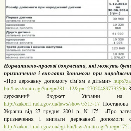
Нормативно-правові документи, які можуть бут
призначення і виплати допомоги при народжен
«Про державну допомогу сім’ям з дітьми»
http://z
bin/laws/main.cgi?nreg=2811-12&p=1270204897733506
З
державний бюджет України на
http://zakon1.rada.gov.ua/laws/show/5515-17
Постанова К
України від 27 грудня 2001 р. N 1751 «Про зат
призначення і виплати державної допомоги с
http://zakon1.rada.gov.ua/cgi-bin/laws/main.cgi?nreg=1751