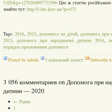
%EF&p=1270204897733506
Цю ж статтю російською
знайти тут:
http://i-law.kiev.ua/?p=473
Tags:
2014
,
2015
,
допомога на дітей
,
допомога при 
2013
,
допомога при народженні дитини 2014
,
п
порядок призначення допомоги
Posted by admin
Соціальний захист
Subscribe t
3 056 комментариев on Допомога при н
дитини — 2020
← Ранее
1