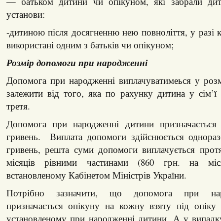
— батьком дитини чи опікуном, які забрали дит
установи:
-дитиною після досягненню нею повноліття, у разі 
використані одним з батьків чи опікуном;
Розмір допомоги при народженні
Допомога при народженні виплачуватимеься у розм
залежити від того, яка по рахунку дитина у сім’
третя.
Допомога при народженні дитини призначається 
гривень. Виплата допомоги здійснюється однораз
гривень, решта суми допомоги виплачується прот
місяців рівними частинами (860 грн. на міс
встановленому Кабінетом Міністрів України.
Потрібно зазначити, що допомога при нар
призначається опікуну на кожну взяту під опіку 
установленому при народженні дитини. А у випадк