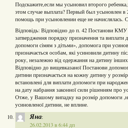
Подскажите,если мы усыновил второго ребенка,
этом случае выплата? Первый был усыновлен в 2
помощь при усыновлении еще не начислялась. С
Відповідь: Відповідно до п. 42 Постанови КМУ
затвердження порядку призначення та виплати 
допомоги сімям з дітьми», допомога при усино
призначається особам, які усиновили дитину піс
року, незалежно від одержання на дитину інших
Відповідно до вищевказаної Постанови допомог
дитини призначається на кожну дитину у розмір
встановлені для виплати допомоги при народже
на дату набрання законної сили рішенням про у
Отже, у Вашому випадку на розмір допомоги ,н
усиновленої дитини, не вплине.
Яна
:
26.02.2013 в 6:44 дп