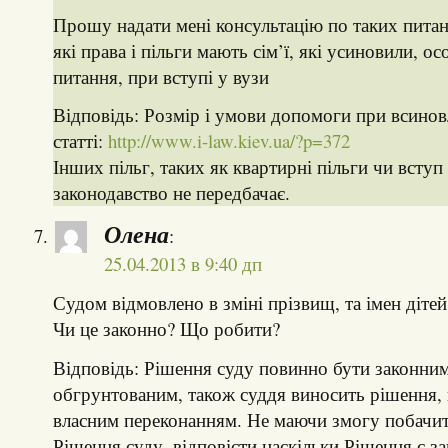
Прошу надати мені консультацію по таких питан
які права і пільги мають сім’ї, які усиновили, о
питання, при вступі у вузи
Відповідь: Розмір і умови допомоги при всиновл
статті:
http://www.i-law.kiev.ua/?p=372
Інших пільг, таких як квартирні пільги чи вступ
законодавство не передбачає.
Олена
:
25.04.2013 в 9:40 дп
Судом відмовлено в зміні прізвищ, та імен дітей
Чи це законно? Що робити?
Відповідь: Рішення суду повинно бути законним
обгрунтованим, також суддя виносить рішення,
власним переконанням. Не маючи змогу побачит
Рішення суду, відповісти наскільки Рішення є з