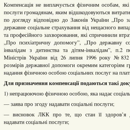
Компенсація не виплачується фізичним особам, які
послуги громадянам, яким відшкодовуються витрати
по догляду відповідно до Законів України „Про з
державне соціальне страхування від нещасного випа
та професійного захворювання, які спричинили втрат
„Про психіатричну допомогу”, „Про державну со
інвалідам з дитинства та дітям-інвалідам”, п.2 
Міністрів України від 26 липня 1996 року №832
розмірів державної допомоги окремим категоріям гр
надання фізичною особою соціальних послуг на платн
Для призначення компенсації подаються такі док
1) непрацюючою фізичною особою, яка надає соціаль
— заява про згоду надавати соціальні послуги;
— висновок ЛКК про те, що стан її здоров’я д
надавати соціальні послуги;