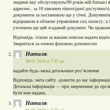
людини яку обслуговують(90 років мій батько) 
адресою , за 10 хвилинн пішохідної доступності
документи за постановою ще у січні. Документи
відправили в обласне управління соц захисту, а 
уточнити ще цей згаданий документ. Чи правом
Відповідь: тільки за вашим описом надати відп
Зверніться за очною фаховою допомогою
Наталя
:
26.01.2018 в 7:35 дп
надайте будь-ласка детальніше роз’яснення
Відповідь: мета сайту -донести до вас інформаці
Детальна інформація — при зверненння до орга
бути вам надана.
Наталя
:
26.01.2018 в 7:20 дп