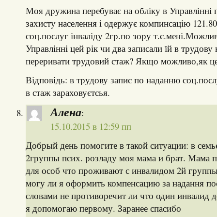
Моя дружина перебуває на обліку в Управлінні п
захисту населення і одержує компинсацію 121.80
соц.послуг інваліду 2гр.по зору т.є.мені.Можл
Управлінні цей рік чи два записали їй в трудову
переривати трудовий стаж? Якщо можливо,як ц
Відповідь: в трудову запис по наданню соц.посл
в стаж зараховуєтсья.
Алена
:
15.10.2015 в 12:59 пп
Добрый день помогите в такой ситуации: в семь
2группы псих. розладу моя мама и брат. Мама 
для особ что проживают с инвалидом 2й группы
могу ли я оформить компенсацию за надання п
словами не противоречит ли что один инвалид д
я допомогаю первому. Заранее спасибо