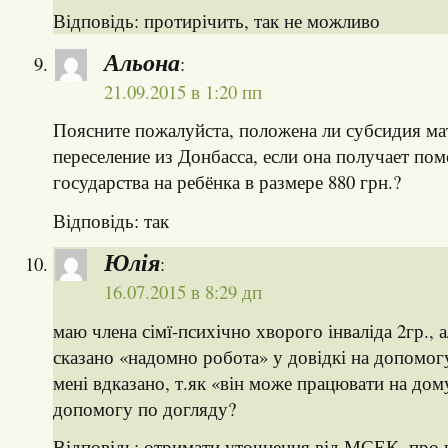
Відповідь: протирічить, так не можливо
Альона
:
21.09.2015 в 1:20 пп
Поясните пожалуйста, положена ли субсидия ма
переселение из Донбасса, если она получает по
государства на ребёнка в размере 880 грн.?
Відповідь: так
Юлія
:
16.07.2015 в 8:29 дп
маю члена сімї-психічно хворого інваліда 2гр.,
сказано «надомно робота» у довідкі на допомо
мені вдказано, т.як «він може працювати на дом
допомогу по догляду?
Відповідь: отримати уточнення від МСЕК, про 