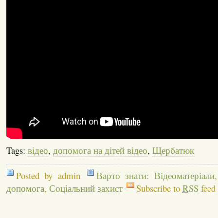
Tags:
відео
,
допомога на дітей відео
,
Щербатюк
Posted by admin
Варто знати: Відеоматеріали
допомога
,
Соціальний захист
Subscribe to
RSS
feed