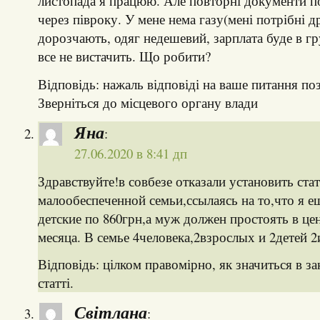
листопада я працюю. Але повторні документи п
через півроку. У мене нема газу(мені потрібні 
дорозчають, одяг недешевий, зарплата буде в гру
все не вистачить. Що робити?
Відповідь: нажаль відповіді на ваше питання по
Зверніться до місцевого органу влади
Яна
:
27.06.2020 в 8:41 дп
Здравствуйте!в совбезе отказали установить ста
малообеспеченной семьи,ссылаясь на то,что я 
детские по 860грн,а муж должен простоять в цен
месяца. В семье 4человека,2взрослых и 2детей 2и
Відповідь: цілком правомірно, як значиться в за
статті.
Світлана
: