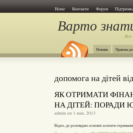
Home
Контакти
Форум
Підтримка
Варто знат
Все
Новини
Правова до
допомога на дітей ві
ЯК ОТРИМАТИ ФІН
НА ДІТЕЙ: ПОРАДИ 
admin on 1 мая, 2013
Відео, де розглядаю основні аспекти отриманн