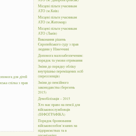
Місцеві пільги учасникам
АТО (м.Київ)
Місцеві пільги учасникам
АТО (м.Житомир)
Місцеві пільги учасникам
АТО (Львів)
Виконання рішень
Європейського суду з прав
людини у Німеччині
Допомога малозабезпеченим:
порядок та умови отримання
Зміни до порядку обліку
внутрішньо переміщених осіб
(переселенців)
опомога для дітей
Зміни до пенсійного
нська спілка з прав
законодавства (березень
2015)
Демобілізація – 2015
Хто має право на пенсії для
військовослужбовців
(ІНФОГРАФІКА)
Порядок бронювання
військовозобов’язаних на
підприємствах та в
організаціях