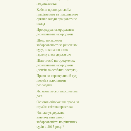
годувальника
Кабмін пропонує своїм
працівникам та працівникам
органів влади працювати за
оклад
Процедура нагородження
державними нагородами
Щодо погашення
заборгованості за рішенням
суду, виконання яких
гарантується державою
Пільги осіб нагороджених
державними нагородами
(пенсія за особливі заслуги)
Право на справедливий суд
людей з психічними
розладами
Як захисти свої персональні
дані
Основні обмеження права на
страйк: світова практика
Чи планує держава
виплачувати свою
заборгованість по рішеннях
судів в 2015 році ?