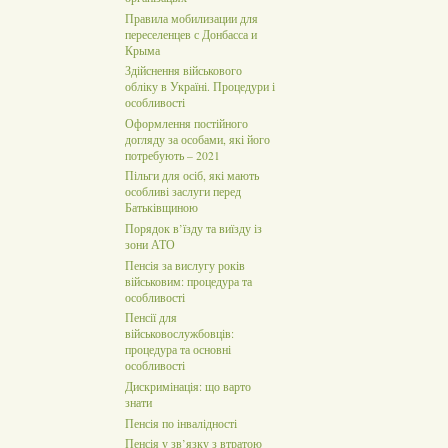
Правила мобилизации для
переселенцев с Донбасса и
Крыма
Здійснення військового
обліку в Україні. Процедури і
особливості
Оформлення постійного
догляду за особами, які його
потребують – 2021
Пільги для осіб, які мають
особливі заслуги перед
Батьківщиною
Порядок в’їзду та виїзду із
зони АТО
Пенсія за вислугу років
військовим: процедура та
особливості
Пенсії для
військовослужбовців:
процедура та основні
особливості
Дискримінація: що варто
знати
Пенсія по інвалідності
Пенсія у зв’язку з втратою