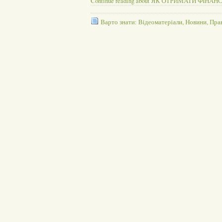
Continue reading about ЯК ОТРИМАТИ ФІ
Варто знати: Відеоматеріали
,
Новини
,
Пра