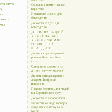
татнє житло
Соціальні допомоги на час
карантину
ту
Незаконний «закон» для
цю
багатодітних
атність
Допомога на дітей для
хист
багатодітних
ДОПОМОГА НА ДІТЕЙ,
ХВОРИХ НА ТЯЖКІ
ХВОРОБИ, ЯКИМ НЕ
ВСТАНОВЛЕНА
ІНВАЛІДНІСТЬ
Допомога при народженні і
рішення Конституційного
суду
Одноразова допомога на
дитину “пакунок малюка”
Як підписати декларацію з
лікарем? Інструкція
покроково
Правова безвихідь для людей
від Європейського суду
Допомога на оздоровлення
Як внести зміни до паспорту
якщо змінено назву вашої
вулиці