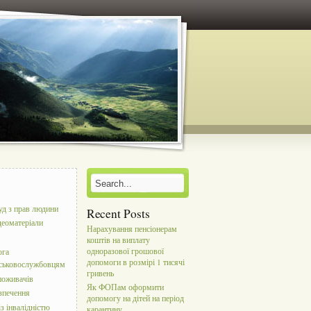
уд з прав людини
Recent Posts
деоматеріали
Нарахування пенсіонерам
коштів на виплату
одноразової грошової
ога
допомоги в розмірі 1 тисячі
йськовослужбовцям
гривень
поживачів
Як ФОПам оформити
зпечення
допомогу на дітей на період
з інвалідністю
карантину