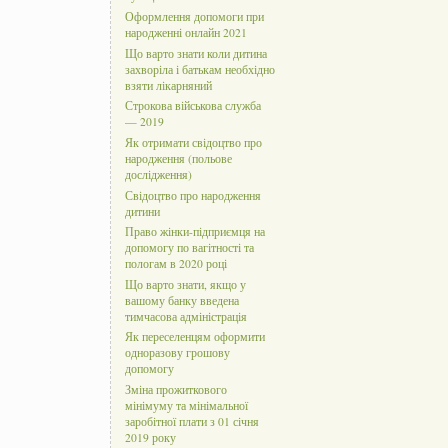
Оформлення допомоги при
народженні онлайн 2021
Що варто знати коли дитина
захворіла і батькам необхідно
взяти лікарняний
Строкова військова служба
— 2019
Як отримати свідоцтво про
народження (польове
дослідження)
Свідоцтво про народження
дитини
Право жінки-підприємця на
допомогу по вагітності та
пологам в 2020 році
Що варто знати, якщо у
вашому банку введена
тимчасова адміністрація
Як переселенцям оформити
одноразову грошову
допомогу
Зміна прожиткового
мінімуму та мінімальної
заробітної плати з 01 січня
2019 року