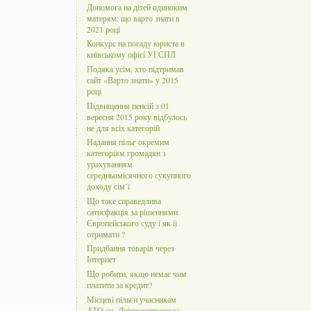
Допомога на дітей одиноким
матерям: що варто знати в
2021 році
Конкурс на посаду юриста в
київському офісі УГСПЛ
Подяка усім, хто підтримав
сайт «Варто знати» у 2015
році
Підвищення пенсій з 01
вересня 2015 року відбулось
не для всіх категорій
Надання пільг окремим
категоріям громадян з
урахуванням
середньомісячного сукупного
доходу сім’ї
Що таке справедлива
сатисфакція за рішеннями
Європейського суду і як її
отримати ?
Придбання товарів через
Інтернет
Що робити, якщо немає чим
платити за кредит?
Місцеві пільги учасникам
АТО (м. Дніпропетровськ)