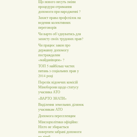
Що нового несуть зміни
процедури отримання
допомоги при народженні ?
Захист права профспілок на
ведення колективних
переговорів
Чи варто об’єднуватись для
захисту своїх трудових прав?
Чи працює закон про
державну допомогу
постраждалим
«майданівцям» ?
ТОП 5 найбільш частих
питань з соціальних прав у
2014 році
Перелік відомчих комісій
Міноборони щодо статусу
учасника АТО
«ВАРТО ЗНАТИ»
Виділення земельних ділянок
учасникам АТО
Допомога переселенцям
Мінсоцполітики офіційно:
Ніхто не збирається
повертати забрані допомоги
на дітей