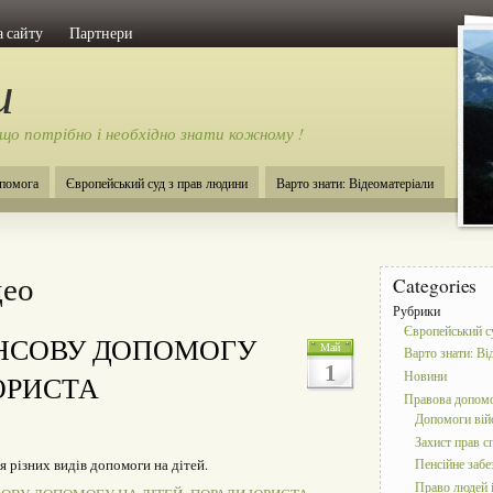
 сайту
Партнери
и
 що потрібно і необхідно знати кожному !
помога
Європейський суд з прав людини
Варто знати: Відеоматеріали
део
Categories
Рубрики
Європейський с
АНСОВУ ДОПОМОГУ
Май
Варто знати: Ві
1
Новини
ЮРИСТА
Правова допом
Допомоги ві
Захист прав с
я різних видів допомоги на дітей.
Пенсійне забе
Право людей і