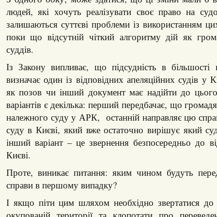
людей, які хочуть реалізувати своє право на суд
залишаються суттєві проблеми із використанням цих
поки що відсутній чіткий алгоритму дій як грома
суддів.
Із Закону випливає, що підсудність в більшості 
визначає один із відповідних апеляційних судів у К
як позов чи інший документ має надійти до цього
варіантів є декілька: перший передбачає, що громад
належного суду у АРК, останній направляє цю спра
суду в Києві, який вже остаточно вирішує який су
інший варіант – це звернення безпосередньо до в
Києві.
Проте, виникає питання: яким чином будуть перед
справи в першому випадку?
І якщо піти цим шляхом необхідно звертатися до 
окупованій території та клопотати про переведе