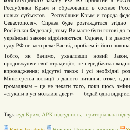
Республики Крым и образовании в составе Росс
новых субъектов – Республики Крым и города феде
Севастополя». Справа буде розглядатися згідно 
Російської Федерації, тому Ви маєте бути готові до т
українські закони відрізняються. Одначе, і в дано
суду РФ не застереже Вас від проблем із його викон
Тобто, як бачимо, ухваливши новий Закон,
продовжуючи свої «традиції», не передбачила жодн
впровадження; відсутні також і усі необхідні ро
Міністерства юстиції з даного питання, отже, єди
громадянам – це не чекати того, поки щось зміни
«стукати в усі можливі двері» — бодай одна відкриє
Tags:
cуд Крим
,
АРК підсудність
,
територіальна підс
Posted by admin
Новини
,
Правова допомога
S