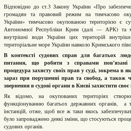
Відповідно до ст.3 Закону України «Про забезпеч
громадян та правовий режим на тимчасово окуп
України» тимчасово окупованою територією є су
Автономної Республіки Крим (далі — АРК) та мі
внутрішні води України цих територій внутрішн
територіальне море України навколо Кримського пів
В контексті судових справ для багатьох люд
питання, що робити з справами пов’язані
процедура захисту своїх прав у суді, зокрема в я
зараз при порушенні прав та свобод, а також
звернення в судові органи в Києві захистити своє
Як відомо, на окупованих територіях створю
функціонуванню багатьох державних органів, а т
інстанцій, отже, щоб все ж таки якось забезпечува
було запроваджено деякі зміни, що стосуються проц
судових органів.