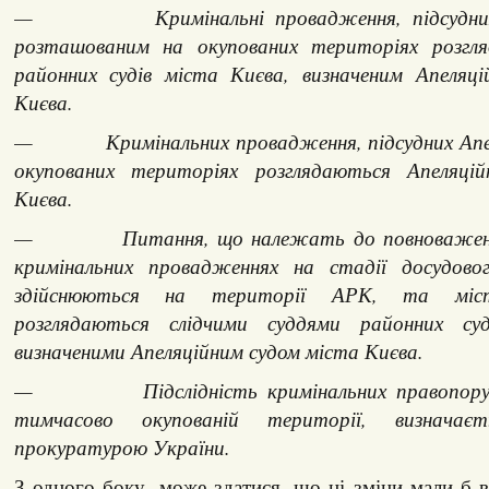
— Кримінальні провадження, підсудних м
розташованим на окупованих територіях розгл
районних судів міста Києва, визначеним Апеляц
Києва.
— Кримінальних провадження, підсудних Апел
окупованих територіях розглядаються Апеляці
Києва.
— Питання, що належать до повноважень сл
кримінальних провадженнях на стадії досудовог
здійснюються на території АРК, та міст
розглядаються слідчими суддями районних су
визначеними Апеляційним судом міста Києва.
— Підслідність кримінальних правопоруше
тимчасово окупованій території, визначаєт
прокуратурою України.
З одного боку, може здатися, що ці зміни мали б