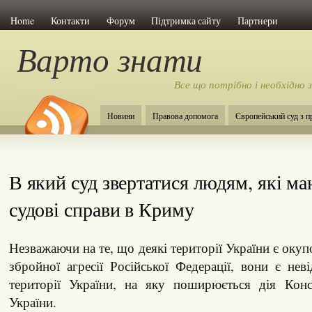
Home
Контакти
Форум
Підтримка сайту
Партнери
Варто знати
Все що потрібно і необхідно 
Новини
Правова допомога
Європейський суд з 
В який суд звертатися людям, які м
судові справи в Криму
Незважаючи на те, що деякі території України є оку
збройної агресії Російської Федерації, вони є не
території України, на яку поширюється дія Конст
України.