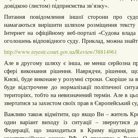
довідкою (листом) підприємства зв’язку».
Питання повідомлення іншої сторони про суд
намагаються вирішити шляхом розміщення тексту 
Інтернет на офіційному веб-порталі «Судова влада 
оголошень відповідного суду. Приклад, можна знайт
http://www.reyestr.court.gov.ua/Review/38814961
Але в другому шляху є інша, не менш серйозна пр
сфері виконання рішення. Наврядчи, рішення, щ
Києві, буде виконане у розумні строки. Скоріше за 
буде відстрочене до нормалізації політичної ситу
територіях, тобто на невизначений термін. Але в ц
звертатися за захистом своїх прав в Європейський су
Важливо також відмітити, що якщо Ви – житель Кр
один варіант виходу із ситуації – звернутися д
Федерації, що знаходиться в Криму відповідно
конституційного закону РФ «О принятии в Росс