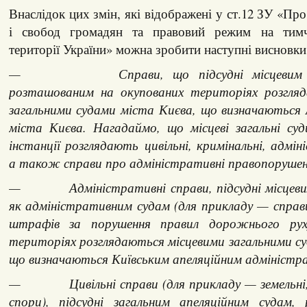
Внаслідок цих змін, які відображені у ст.12 ЗУ «Пр
і свобод громадян та правовий режим на тимч
території України» можна зробити наступні висновки
— Справи, що підсудні місцевим заг
розташованим на окупованих територіях розгляд
загальними судами міста Києва, що визначаються 
міста Києва. Нагадаймо, що місцеві загальні суд
інстанції розглядають цивільні, кримінальні, адмін
а також справи про адміністративні правопорушен
— Адміністративні справи, підсудні місцевим
як адміністративним судам (для прикладу — справ
штрафів за порушення правил дорожнього рух
територіях розглядаються місцевими загальними с
що визначаються Київським апеляційним адміністр
— Цивільні справи (для прикладу — земельні, т
спори), підсудні загальним апеляційним судам,