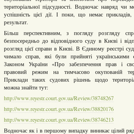
територіальної підсудності. Водночас навряд чи 
успішність цієї дії. І поки, що немає прикладів
результат.
Більш перспективним, з погляду розгляду спр
безпосередньо до відповідного суду в Києві і ві
розгляд цієї справи в Києві. В Єдиному реєстрі су
чимало справ, які були прийняті українськими 
Законом України «Про забезпечення прав і св
правовий режим на тимчасово окупованій тер
Приклади таких судових рішень щодо територіал
можна знайти тут:
http://www.reyestr.court.gov.ua/Review/38748267
http://www.reyestr.court.gov.ua/Review/38820176
http://www.reyestr.court.gov.ua/Review/38746213
Водночас як і в першому випадку виникає цілий ря