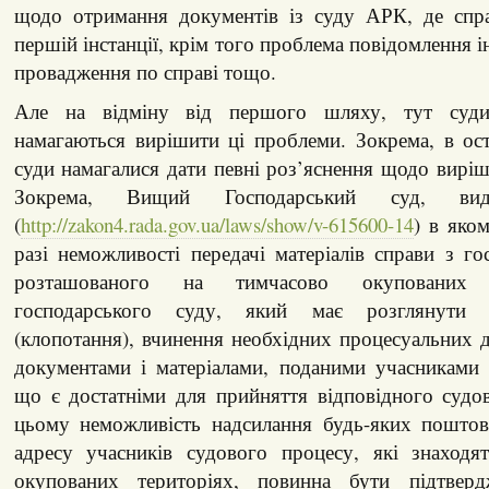
щодо отримання документів із суду АРК, де спра
першій інстанції, крім того проблема повідомлення 
провадження по справі тощо.
Але на відміну від першого шляху, тут суди 
намагаються вирішити ці проблеми. Зокрема, в ос
суди намагалися дати певні роз’яснення щодо вирі
Зокрема, Вищий Господарський суд, вид
(
http://zakon4.rada.gov.ua/laws/show/v-615600-14
) в яко
разі неможливості передачі матеріалів справи з го
розташованого на тимчасово окупованих 
господарського суду, який має розглянути в
(клопотання), вчинення необхідних процесуальних д
документами і матеріалами, поданими учасниками 
що є достатніми для прийняття відповідного судо
цьому неможливість надсилання будь-яких поштов
адресу учасників судового процесу, які знаходя
окупованих територіях, повинна бути підтверд