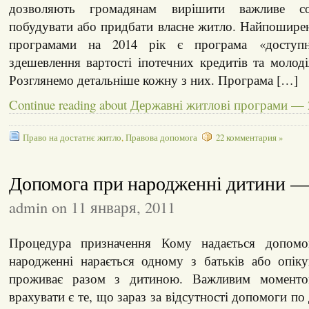
дозволяють громадянам вирішити важливе соц
побудувати або придбати власне житло. Найпошир
програмами на 2014 рік є програма «доступн
здешевлення вартості іпотечних кредитів та молод
Розглянемо детальніше кожну з них. Програма […]
Continue reading about Державні житлові програми — 
Право на достатнє житло
,
Правова допомога
22 комментария »
Допомога при народженні дитини —
admin on 11 января, 2011
Процедура призначення Кому надається допом
народженні нарається одному з батьків або опіку
проживає разом з дитиною. Важливим моменто
врахувати є те, що зараз за відсутності допомоги п