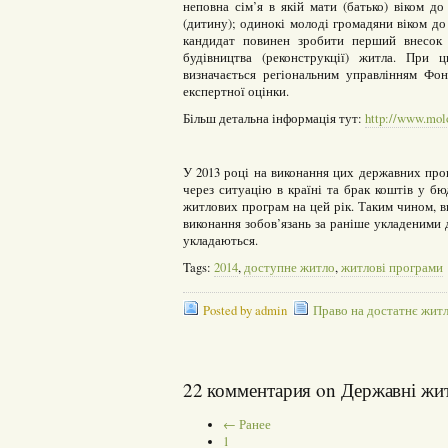
неповна сім’я в якій мати (батько) віком д
(дитину); одинокі молоді громадяни віком до
кандидат повинен зробити перший внесок 
будівництва (реконструкції) житла. При 
визначається регіональним управлінням Фо
експертної оцінки.
Більш детальна інформація тут:
http://www.molo
У 2013 році на виконання цих державних прог
через ситуацію в країні та брак коштів у б
житлових програм на цей рік. Таким чином, 
виконання зобов’язань за раніше укладеними 
укладаються.
Tags:
2014
,
доступне житло
,
житлові програми
Posted by admin
Право на достатнє жит
22 комментария on Державні жи
← Ранее
1