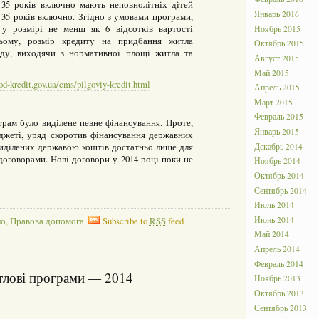
о 35 років включно мають неповнолітніх дітей
Январь 2016
 35 років включно. Згідно з умовами програми,
у розмірі не менш як 6 відсотків вартості
Ноябрь 2015
цьому, розмір кредиту на придбання житла
Октябрь 2015
нду, виходячи з нормативної площі житла та
Август 2015
Май 2015
d-kredit.gov.ua/cms/pilgoviy-kredit.html
Апрель 2015
Март 2015
Февраль 2015
рам було виділене певне фінансування. Проте,
Январь 2015
юджеті, уряд скоротив фінансування державних
виділених державою коштів достатньо лише для
Декабрь 2014
договорами. Нові договори у 2014 році поки не
Ноябрь 2014
Октябрь 2014
Сентябрь 2014
Июль 2014
Июнь 2014
ло
,
Правова допомога
Subscribe to
RSS
feed
Май 2014
Апрель 2014
Февраль 2014
тлові програми — 2014
Ноябрь 2013
Октябрь 2013
Сентябрь 2013