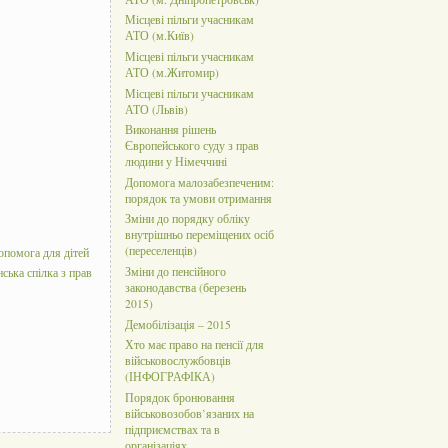
Місцеві пільги учасникам
АТО (м.Київ)
Місцеві пільги учасникам
АТО (м.Житомир)
Місцеві пільги учасникам
АТО (Львів)
Виконання рішень
Європейського суду з прав
людини у Німеччині
Допомога малозабезпеченим:
порядок та умови отримання
Зміни до порядку обліку
внутрішньо переміщених осіб
(переселенців)
опомога для дітей
Зміни до пенсійного
нська спілка з прав
законодавства (березень
2015)
Демобілізація – 2015
Хто має право на пенсії для
військовослужбовців
(ІНФОГРАФІКА)
Порядок бронювання
військовозобов’язаних на
підприємствах та в
організаціях