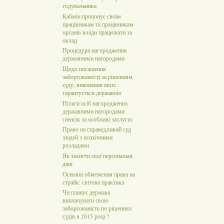
годувальника
Кабмін пропонує своїм
працівникам та працівникам
органів влади працювати за
оклад
Процедура нагородження
державними нагородами
Щодо погашення
заборгованості за рішенням
суду, виконання яких
гарантується державою
Пільги осіб нагороджених
державними нагородами
(пенсія за особливі заслуги)
Право на справедливий суд
людей з психічними
розладами
Як захисти свої персональні
дані
Основні обмеження права на
страйк: світова практика
Чи планує держава
виплачувати свою
заборгованість по рішеннях
судів в 2015 році ?