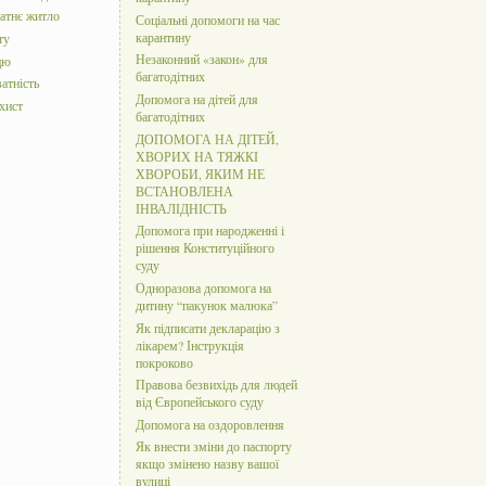
татнє житло
Соціальні допомоги на час
карантину
ту
Незаконний «закон» для
цю
багатодітних
атність
Допомога на дітей для
хист
багатодітних
ДОПОМОГА НА ДІТЕЙ,
ХВОРИХ НА ТЯЖКІ
ХВОРОБИ, ЯКИМ НЕ
ВСТАНОВЛЕНА
ІНВАЛІДНІСТЬ
Допомога при народженні і
рішення Конституційного
суду
Одноразова допомога на
дитину “пакунок малюка”
Як підписати декларацію з
лікарем? Інструкція
покроково
Правова безвихідь для людей
від Європейського суду
Допомога на оздоровлення
Як внести зміни до паспорту
якщо змінено назву вашої
вулиці