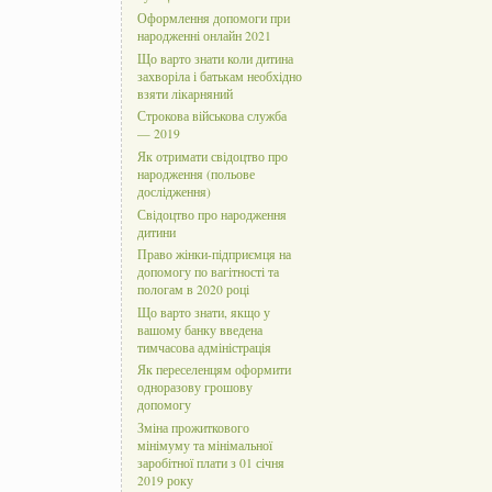
Оформлення допомоги при
народженні онлайн 2021
Що варто знати коли дитина
захворіла і батькам необхідно
взяти лікарняний
Строкова військова служба
— 2019
Як отримати свідоцтво про
народження (польове
дослідження)
Свідоцтво про народження
дитини
Право жінки-підприємця на
допомогу по вагітності та
пологам в 2020 році
Що варто знати, якщо у
вашому банку введена
тимчасова адміністрація
Як переселенцям оформити
одноразову грошову
допомогу
Зміна прожиткового
мінімуму та мінімальної
заробітної плати з 01 січня
2019 року