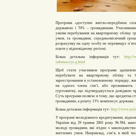
Програма «доступне житло»передбачає спл
державою і 70% – громадянами. Учасниками
умови перебування на квартирному обліку г
умов, та громадяни, середньомісячний грош
розрахунку на одну особу не перевищує п’яти
плати у відповідному регіоні.
Більш детальна інформація тут:
http://
informaciya-g.html
Щоб стати учасником програми здешевлен
перебувати на квартирному обліку та б
зареєстрованим в установленому порядку, жи
на одного члена сім’ї, або проживають (
гуртожитку, що підтверджується довідкою пр
Суть програми полягає в тому, що кредитна ст
громадянин, а решту 13% компенсує держава.
Більш детальна інформація тут:
http://www.molo
У програмі молодіжного кредитування, відпов
України від 29 травня 2001 року №584, мают
молоді громадяни, які згідно з законодавст
житлових умов. Наприклад, сім’я, в якій чо