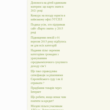
Допомога на дітей одиноким
матерям: що варто знати в
2021 році
Конкурс на посаду юриста в
київському офісі УГСПЛ
Подяка усім, хто підтримав
сайт «Варто знати» у 2015
році
Підвищення пенсій з 01
вересня 2015 року відбулось
не для всіх категорій
Надання пільг окремим
категоріям громадян з
урахуванням
середньомісячного сукупного
доходу сім’ї
Що таке справедлива
сатисфакція за рішеннями
Європейського суду і як її
отримати ?
Придбання товарів через
Інтернет
Що робити, якщо немає чим
платити за кредит?
Місцеві пільги учасникам
АТО (м. Дніпропетровськ)