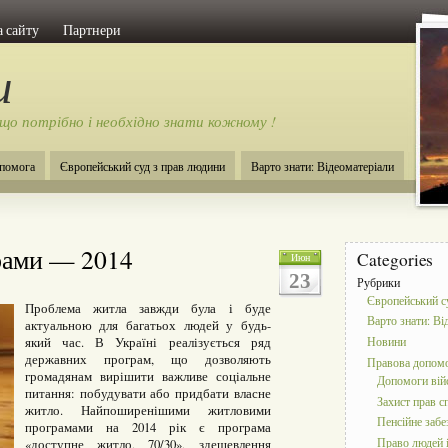
 сайту
Партнери
и
 що потрібно і необхідно знати кожному !
помога
Європейський суд з прав людини
Варто знати: Відеоматеріали
рами — 2014
Categories
Июн
23
Рубрики
Європейський с
Проблема житла завжди була і буде
Варто знати: Ві
актуальною для багатьох людей у будь-
який час. В Україні реалізується ряд
Новини
державних програм, що дозволяють
Правова допом
громадянам вирішити важливе соціальне
Допомоги ві
питання: побудувати або придбати власне
Захист прав с
житло. Найпоширенішими житловими
Пенсійне забе
програмами на 2014 рік є програма
Право людей і
«доступне житло, 70/30», здешевлення