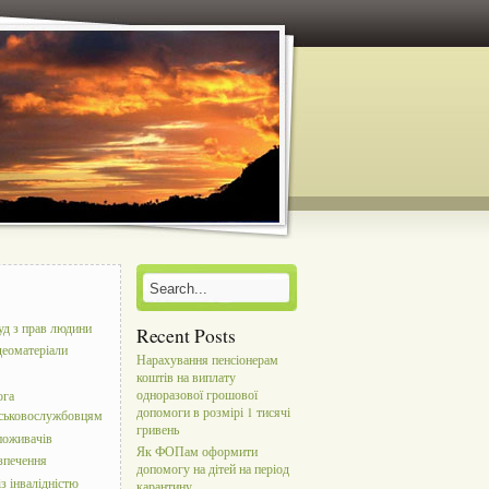
уд з прав людини
Recent Posts
деоматеріали
Нарахування пенсіонерам
коштів на виплату
одноразової грошової
ога
допомоги в розмірі 1 тисячі
йськовослужбовцям
гривень
поживачів
Як ФОПам оформити
зпечення
допомогу на дітей на період
з інвалідністю
карантину