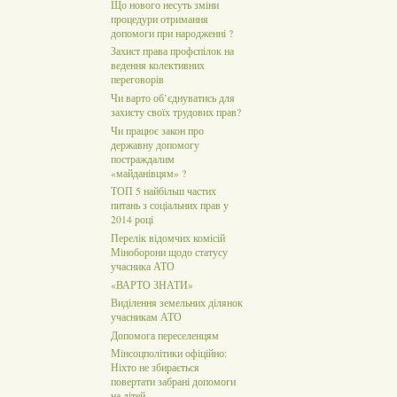
Що нового несуть зміни
процедури отримання
допомоги при народженні ?
Захист права профспілок на
ведення колективних
переговорів
Чи варто об’єднуватись для
захисту своїх трудових прав?
Чи працює закон про
державну допомогу
постраждалим
«майданівцям» ?
ТОП 5 найбільш частих
питань з соціальних прав у
2014 році
Перелік відомчих комісій
Міноборони щодо статусу
учасника АТО
«ВАРТО ЗНАТИ»
Виділення земельних ділянок
учасникам АТО
Допомога переселенцям
Мінсоцполітики офіційно:
Ніхто не збирається
повертати забрані допомоги
на дітей