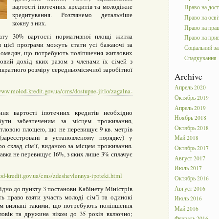
вартості іпотечних кредитів та молодіжне
Право на дос
кредитування. Розглянемо детальніше
Право на осві
кожну з них.
Право на пра
ату 30% вартості нормативної площі житла
Право на прив
 цієї програми можуть стати усі бажаючі за
Соціальний за
ромадян, що потребують поліпшення житлових
Спадкування
овий дохід яких разом з членами їх сімей з
кратного розміру середньомісячної заробітної
Archive
Апрель 2020
www.molod-kredit.gov.ua/cms/dostupne-jitlo/zagalna-
Октябрь 2019
Апрель 2019
ня вартості іпотечних кредитів необхідно
Ноябрь 2018
ути забезпеченим за місцем проживання,
Октябрь 2018
тловою площею, що не перевищує 9 кв. метрів
зареєстровані в установленому порядку) у
Май 2018
о склад сім’ї, виданою за місцем проживання.
Октябрь 2017
авка не перевищує 16%, з яких лише 3% сплачує
Август 2017
Июль 2017
d-kredit.gov.ua/cms/zdeshevlennya-ipoteki.html
Октябрь 2016
ідно до пункту 3 постанови Кабінету Міністрів
Август 2016
ь право взяти участь молоді сім’ї та одинокі
Июль 2016
вом визнані такими, що потребують поліпшення
Май 2016
ловік та дружина віком до 35 років включно;
Февраль 2016