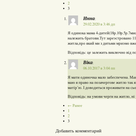
2
3
Инна
:
29.02.2020 в 3:46 дп
Я одинока мама 4-дитей(18р.10р.5р.7ми
належить братови.Тут зареэстровано 1
житла,про який ми з дитьми мриэмо вже
Відповідь: це залежить виключно від п
Віка
:
06.10.2017 в 3:04 пп
Я мати одиночка мало забеспечена. Маю 
маю я право на позачергове житло так 
матір’ю. І доводиться проживати на сь
Відповідь: на умови черги на житло, ні р
← Ранее
1
2
3
Добавить комментарий