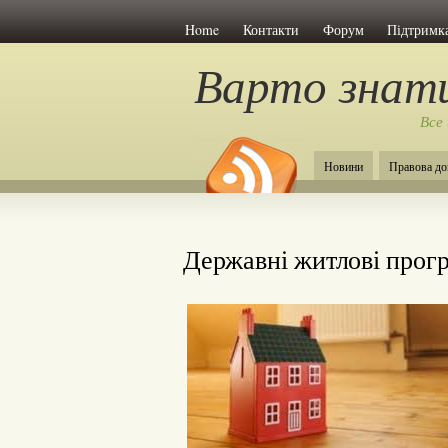
Home
Контакти
Форум
Підтримка
Варто знат
Все
Новини
Правова до
Державні житлові прог