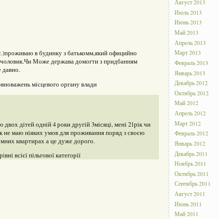
Август 2013
Июль 2013
Июнь 2013
Май 2013
Апрель 2013
с.)проживаю в будинку з батькомм,який официйно
Март 2013
1чоловик.Чи Може держава домогти з придбанням
Февраль 2013
 давно.
Январь 2013
Декабрь 2012
овноважень місцевого органу влади
Октябрь 2012
Май 2012
Апрель 2012
Март 2012
двох дітей одній 4 роки другій 3місяці, мені 21рік чи
як не маю ніяких умов для проживання поряд з своєю
Февраль 2012
омних квартирах а це дуже дорого.
Январь 2012
Декабрь 2011
івні всієї пільгової категорії
Ноябрь 2011
Октябрь 2011
Сентябрь 2011
Август 2011
Июнь 2011
Май 2011