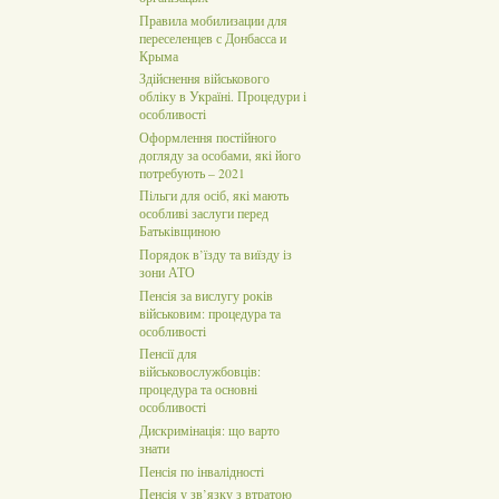
Правила мобилизации для
переселенцев с Донбасса и
Крыма
Здійснення військового
обліку в Україні. Процедури і
особливості
Оформлення постійного
догляду за особами, які його
потребують – 2021
Пільги для осіб, які мають
особливі заслуги перед
Батьківщиною
Порядок в’їзду та виїзду із
зони АТО
Пенсія за вислугу років
військовим: процедура та
особливості
Пенсії для
військовослужбовців:
процедура та основні
особливості
Дискримінація: що варто
знати
Пенсія по інвалідності
Пенсія у зв’язку з втратою