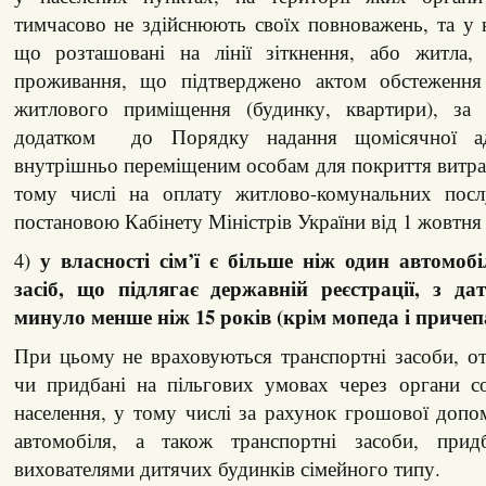
тимчасово не здійснюють своїх повноважень, та у 
що розташовані на лінії зіткнення, або житла,
проживання, що підтверджено актом обстеження 
житлового приміщення (будинку, квартири), за
додатком до Порядку надання щомісячної ад
внутрішньо переміщеним особам для покриття витра
тому числі на оплату житлово-комунальних посл
постановою Кабінету Міністрів України від 1 жовтня 
у власності сім’ї є більше ніж один автомоб
4)
засіб, що підлягає державній реєстрації, з да
минуло менше ніж 15 років (крім мопеда і причеп
При цьому не враховуються транспортні засоби, о
чи придбані на пільгових умовах через органи со
населення, у тому числі за рахунок грошової доп
автомобіля, а також транспортні засоби, при
вихователями дитячих будинків сімейного типу.