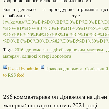
хворобою одного та/або кількох членів сім’ї.
Більш детально із процедурою отримання ціє
ознайомитися ту
law.kiev.ua/%D0%B4%D0%BE%D0%BF%D0%BE
%D0%BD%D0%B0-%D0%B4%D1%96%D1%82%D0
%D0%BE%D0%B4%D0%B8%D0%BD%D0%BE%D0
%D0%BC%D0%B0%D1%82%D0%B5%D1%80%D1%8
Tags:
2016
,
допомога на дітей одиноким матерям
,
д
матерям
,
одинокі матері допомога
Posted by admin
Правова допомога
,
Соціальний
to
RSS
feed
286 комментариев on Допомога на дітей
матерям: що варто знати в 2021 році