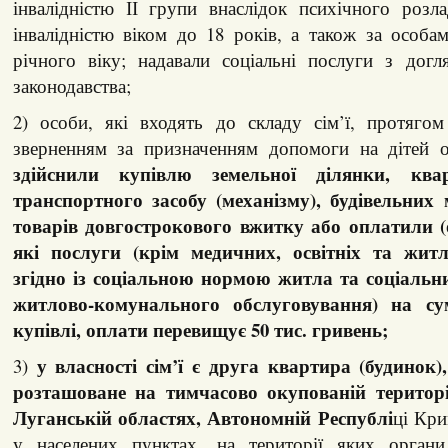
інвалідністю ІІ групи внаслідок психічного розл
інвалідністю віком до 18 років, а також за особам
річного віку; надавали соціальні послуги з догл
законодавства;
2) особи, які входять до складу сім’ї, протягом
зверненням за призначенням допомоги на дітей 
здійснили купівлю земельної ділянки, квар
транспортного засобу (механізму), будівельних 
товарів довгострокового вжитку або оплатили (
які послуги (крім медичних, освітніх та жит
згідно із соціальною нормою житла та соціаль
житлово-комунального обслуговування) на су
купівлі, оплати перевищує 50 тис. гривень;
у власності сім’ї є друга квартира (будинок)
3)
розташоване на тимчасово окупованій територі
Луганській областях, Автономній Республі
ці Кри
у населених пунктах, на території яких органи