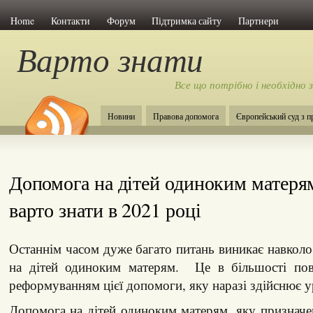
Home
Контакти
Форум
Підтримка сайту
Партнери
Варто знати
Все що потрібно і необхідно 
Новини
Правова допомога
Європейський суд з 
Допомога на дітей одиноким матеря
варто знати в 2021 році
Останнім часом дуже багато питань виникає навкол
на дітей одиноким матерям. Це в більшості пов
реформуванням цієї допомоги, яку наразі здійснює у
Допомога на дітей одиноким матерям, яку признач