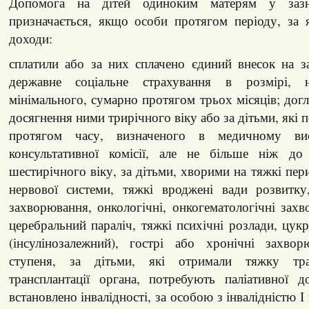
Допомога на дітей одиноким матерям у зазн
призначається, якщо особи протягом періоду, за 
доходи:
сплатили або за них сплачено єдиний внесок на з
державне соціальне страхування в розмірі,
мінімального, сумарно протягом трьох місяців; догл
досягнення ними трирічного віку або за дітьми, які
протягом часу, визначеного в медичному вис
консультативної комісії, але не більше ніж до
шестирічного віку, за дітьми, хворими на тяжкі пер
нервової системи, тяжкі вроджені вади розвитку,
захворювання, онкологічні, онкогематологічні зах
церебральний параліч, тяжкі психічні розлади, цукр
(інсулінозалежний), гострі або хронічні захво
ступеня, за дітьми, які отримали тяжку тра
трансплантації органа, потребують паліативної 
встановлено інвалідності, за особою з інвалідністю І