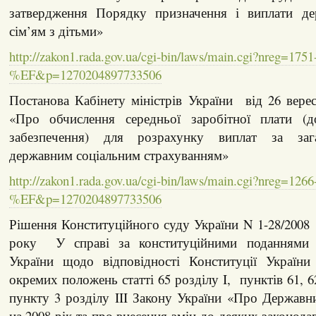
затвердження Порядку призначення і виплати де
сім’ям з дітьми»
http://zakon1.rada.gov.ua/cgi-bin/laws/main.cgi?nreg=1751
%EF&p=1270204897733506
Постанова Кабінету міністрів України від 26 вере
«Про обчислення середньої заробітної плати (д
забезпечення) для розрахунку виплат за зага
державним соціальним страхуванням»
http://zakon1.rada.gov.ua/cgi-bin/laws/main.cgi?nreg=1266
%EF&p=1270204897733506
Рішення Конституційного суду України N 1-28/2008 
року У справі за конституційними поданнями
України щодо відповідності Конституції України 
окремих положень статті 65 розділу I, пунктів 61, 62,
пункту 3 розділу III Закону України «Про Держав
на 2008 рік та про внесення змін до деяких законода