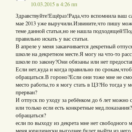
10.03.2015 в 4:26 пп
Здравствуйте!Ещёраз!Рада,что вспомнила ваш с
мае 2013 уже выручили.Извините,что пишу може
теме данной статьи,но не нашла подходящей!По
правильно искать у вас статьи.
В апреле у меня заканчивается декретный отпуск
школе на декретном месте.Я могу на что-то расс
школе по закону?Они обязаны или нет предоста
Если нет,куда и когда правильно по срокам,что
обращаться.В гороно?Если они тоже мне не смо
место работы,то я могу стать в ЦЗ?Но тогда у м
прерван?
И отпуск по уходу за ребёнком до 6 лет можно
или только если есть конкретные мед.показания
обращаться?
если по выходу из декрета мне нет свободного 
меня юридически выгоднее будет выйти из него 