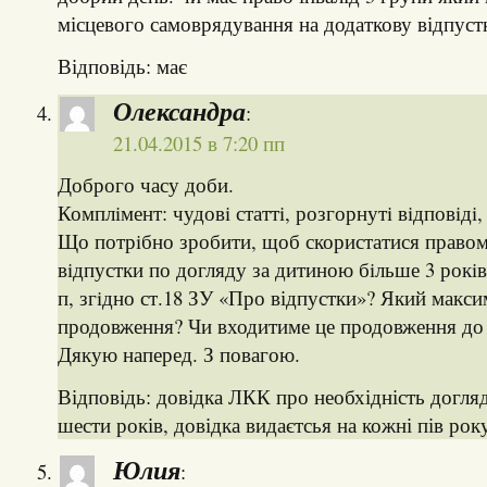
місцевого самоврядування на додаткову відпуст
Відповідь: має
Олександра
:
21.04.2015 в 7:20 пп
Доброго часу доби.
Комплiмент: чудовi статтi, розгорнутi вiдповiдi,
Що потрiбно зробити, щоб скористатися право
вiдпустки по догляду за дитиною бiльше 3 рокiв
п, згiдно ст.18 ЗУ «Про відпустки»? Який макс
продовження? Чи входитиме це продовження до
Дякую наперед. З повагою.
Відповідь: довідка ЛКК про необхідність догля
шести років, довідка видаєтсья на кожні пів року
Юлия
: