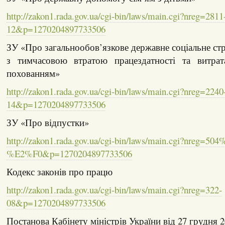
http://zakon1.rada.gov.ua/cgi-bin/laws/main.cgi?nreg=2811
12&p=1270204897733506
ЗУ «Про загальнообов’язкове державне соціальне стр
з тимчасовою втратою працездатності та витрат
похованням»
http://zakon1.rada.gov.ua/cgi-bin/laws/main.cgi?nreg=2240
14&p=1270204897733506
ЗУ «Про відпустки»
http://zakon1.rada.gov.ua/cgi-bin/laws/main.cgi?nreg=50
%E2%F0&p=1270204897733506
Кодекс законів про працю
http://zakon1.rada.gov.ua/cgi-bin/laws/main.cgi?nreg=322-
08&p=1270204897733506
Постанова Кабінету міністрів України від 27 грудня 