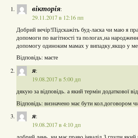
вікторія
:
29.11.2017 в 12:16 пп
Добрий вечір!Підскажіть буд-ласка чи маю я пр
допомоги по вагітності та пологах,на народженн
допомогу одиноким мамах у випадку,якщо у ме
Відповідь: маєте
я
:
19.08.2017 в 5:00 дп
дякую за відповідь. а який термін додаткової ві
Відповідь: визначено має бути кол.договором ч
я
:
19.08.2017 в 4:10 дп
добрий день. чи має право інвалід 3 групи який