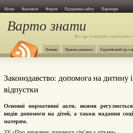
Home
Контакти
Форум
Підтримка сайту
Партнери
Варто знати
Все що потрібно і необхідно 
Новини
Правова допомога
Європейський суд з 
Законодавство: допомога на дитину і
відпустки
Основні нормативні акти, якими регулюється
видів допомоги на дітей, а також надання соці
матерям.
ЗУ «Про державну допомогу сім’ям з дітьми»