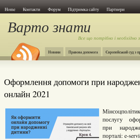
Home
Контакти
Форум
Підтримка сайту
Партнери
Варто знати
Все що потрібно і необхідно 
Новини
Правова допомога
Європейський суд з 
Оформлення допомоги при народже
онлайн 2021
Мінсоцполіти
послугу офо
при народж
порталі: e-serv