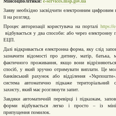
Мінсоцполітики:
e-services.msp.gov.ua
Заяву необхідно засвідчити електронним цифровим 
її на розгляд.
Процес авторизації користувача на порталі
https://
відбувається у два способи: або через електронну 
ЕЦП.
Далі відкривається електронна форма, яку слід запо
зазначити відомості про дитину, матір, батька, м
фактичного проживання, якщо вони відрізняютьс
спосіб, у який зручно отримувати виплати. Це мо
банківський рахунок або відділення «Укрпошти»
система автоматично підкаже територіальний о
захисту, який має розглянути запит.
Завдяки автоматичній перевірці і підказкам, запо
форми відбувається легко і просто – із мін
припущення помилок.