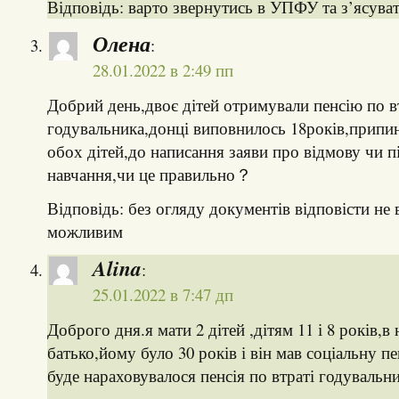
Відповідь: варто звернутись в УПФУ та з’ясува
Олена
:
28.01.2022 в 2:49 пп
Добрий день,двоє дітей отримували пенсію по в
годувальника,донці виповнилось 18років,припи
обох дітей,до написання заяви про відмову чи 
навчання,чи це правильно？
Відповідь: без огляду документів відповісти не 
можливим
Alina
:
25.01.2022 в 7:47 дп
Доброго дня.я мати 2 дітей ,дітям 11 і 8 років,в 
батько,йому було 30 років і він мав соціальну пе
буде нараховувалося пенсія по втраті годувальн