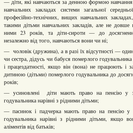
— діти, які навчаються за денною формою навчання 
навчальних закладах системи загальної середньо
професійно-технічних, вищих навчальних закладах
такими дітьми навчальних закладів, але не довше
ними 23 років, та діти-сироти — до досягнен
незалежно від того, навчаються вони чи ні;
— чоловік (дружина), а в разі їх відсутності — один
чи сестра, дідусь чи бабуся померлого годувальника
і працездатності, якщо він (вона) не працюють і з
дитиною (дітьми) померлого годувальника до досяг
років;
— усиновлені діти мають право на пенсію у з
годувальника нарівні з рідними дітьми;
— пасинок і падчерка мають право на пенсію у 
годувальника нарівні з рідними дітьми, якщо в
аліментів від батьків;