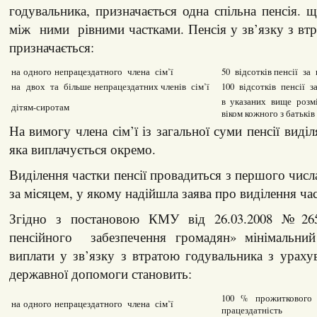
годувальника, призначається одна спільна пенсія.
між ними рівними частками. Пенсія у зв’язку з вт
призначається:
на одного непрацездатного члена сім’ї
50 відсотків пенсії за
на двох та більше непрацездатних членів сім’ї
100 відсотків пенсії з
в указаних вище розмі
дітям-сиротам
віком кожного з батьків
На вимогу члена сім’ї із загальної суми пенсії виділ
яка виплачується окремо.
Виділення частки пенсії провадиться з першого числ
за місяцем, у якому надійшла заява про виділення час
Згідно з постановою КМУ від 26.03.2008 №26
пенсійного забезпечення громадян» мінімальний
виплати у зв’язку з втратою годувальника з урах
державної допомоги становить:
100 % прожиткового 
на одного непрацездатного члена сім’ї
працездатність