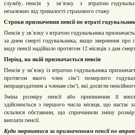
службу, пенсія у зв’язку з втратою годувальни
незалежно від тривалості страхового стажу
Строки призначення пенсії по втраті годувальник
Пенсія у зв’язку з втратою годувальника призначаєть
за днем смерті годувальника, якщо звернення про 
виду пенсії надійшло протягом 12 місяців з дня смер
Період, на якій призначається пенсія
Пенсія у зв’язку із втратою годувальника призначаєт
протягом якого член сім’ї померлого годувал
непрацездатним а членам сім’ї, які досягли пенсійног
Зміна розміру пенсії або припинення її випл
здійснюється з першого числа місяця, що настає з
склалися обставини, що спричинили зміну розмі
виплати пенсії.
Куди звертатися за призначенням пенсії по втрат