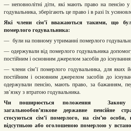
— неповнолітні діти, які мають право на пенсію у
годувальника, зберігають це право і в разі їх усинов
Які члени сім’ї вважаються такими, що бу
померлого годувальника:
— були на повному утриманні померлого годувальн
— одержували від померлого годувальника допомог
постійним і основним джерелом засобів до існування
— члени сім’ї померлого годувальника, для яких 
постійним і основним джерелом засобів до існуван
одержували пенсію, мають право, за бажанням, пе
зв’язку з втратою годувальника.
Чи поширюється положення Закону 
загальнообов’язкове державне пенсійне с
стосуються сім’ї померлого, на сім’ю особи, в
відсутньою або оголошеною померлою у встан