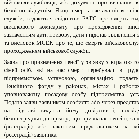
військовослужбовця, або документ про визнання в
безвісно відсутнім. Якщо смерть настала після звіл
служби, подаються свідоцтво РАГС про смерть год
військового комісаріату про проходження війс
зазначенням дати призову, дати і підстав звільнення 
та висновок МСЕК про те, що смерть військовослу
проходженням військової служби.
Заява про призначення пенсії у зв’язку з втратою г
сімей осіб, які на час смерті перебували в труд
підприємством, установою, організацією, подаєт
Пенсійного фонду у районах, містах і района
уповноважену посадову особу підприємства, устан
Подача заяви заявником особисто або через представ
на підставі виданої йому довіреності, посвідч
безпосередньо до органу, що призначає пенсію, за
(реєстрації) або законним представником за м
(реєстрації) заявника.