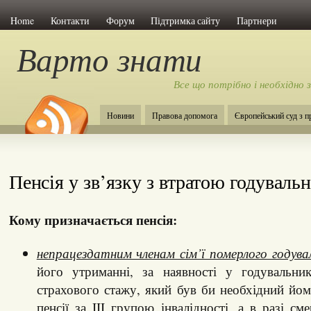
Home
Контакти
Форум
Підтримка сайту
Партнери
Варто знати
Все що потрібно і необхідно 
Новини
Правова допомога
Європейський суд з 
Пенсія у зв’язку з втратою годуваль
Кому призначається пенсія:
непрацездатним членам сім’ї померлого годува
його утриманні, за наявності у годувальни
страхового стажу, який був би необхідний йо
пенсії за III групою інвалідності, а в разі см