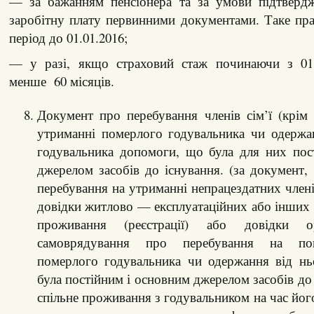
— за бажанням пенсіонера та за умови підтверд
заробітну плату первинними документами. Таке пр
період до 01.01.2016;
— у разі, якщо страховий стаж починаючи з 01.
менше 60 місяців.
Документ про перебування членів сім’ї (крім
утриманні померлого годувальника чи одержа
годувальника допомоги, що була для них пос
джерелом засобів до існування. (за документ,
перебування на утриманні непрацездатних члені
довідки житлово — експлуатаційних або інших о
проживання (реєстрації) або довідки ор
самоврядування про перебування на по
померлого годувальника чи одержання від н
була постійним і основним джерелом засобів до
спільне проживання з годувальником на час йог