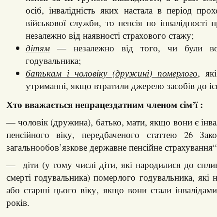
осіб, інвалідність яких настала в період про
військової служби, то пенсія по інвалідності 
незалежно від наявності страхового стажу;
дітям
— незалежно від того, чи були во
годувальника;
батькам і чоловіку (дружині) померлого
, як
утриманні, якщо втратили джерело засобів до іс
Хто вважається непрацездатним членом сім’ї :
— чоловік (дружина), батько, мати, якщо вони є інв
пенсійного віку, передбаченого статтею 26 Зак
загальнообов’язкове державне пенсійне страхування“
— діти (у тому числі діти, які народилися до сплив
смерті годувальника) померлого годувальника, які н
або старші цього віку, якщо вони стали інвалідам
років.