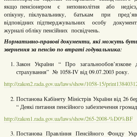
якщо пенсіонером є неповнолітня або неді
опікуну, піклувальнику, батькам при пред’явл
відповідних підтверджувальних особу докумен
журналі обліку пенсійних посвідчень.
Нормативно-правові документи, які можуть бут
звернення за пенсію по втраті годувальника:
Закон України “ Про загальнообов’язкове 
страхування” № 1058-IV від 09.07.2003 року.
http://zakon2.rada.gov.ua/laws/show/1058-15/print138403
Постанова Кабінету Міністрів України від 26 бе
“ Деякі питання пенсійного забезпечення громад
http://zakon1.rada.gov.ua/laws/show/265-2008-%D0%BF
Постанова Правління Пенсійного Фонду Ук