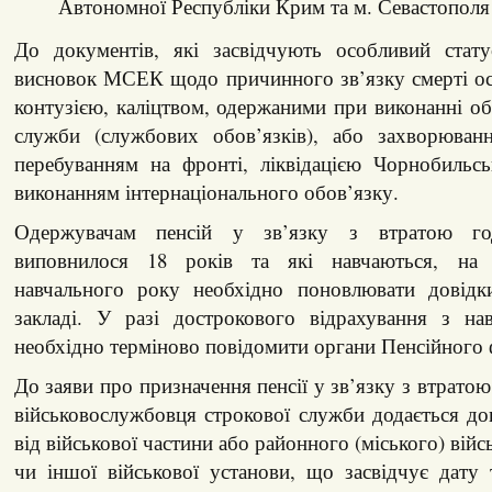
Автономної Республіки Крим та м. Севастополя
До документів, які засвідчують особливий стат
висновок МСЕК щодо причинного зв’язку смерті ос
контузією, каліцтвом, одержаними при виконанні обо
служби (службових обов’язків), або захворюван
перебуванням на фронті, ліквідацією Чорнобильсь
виконанням інтернаціонального обов’язку.
Одержувачам пенсій у зв’язку з втратою год
виповнилося 18 років та які навчаються, на
навчального року необхідно поновлювати довідк
закладі. У разі дострокового відрахування з нав
необхідно терміново повідомити органи Пенсійного
До заяви про призначення пенсії у зв’язку з втратою
військовослужбовця строкової служби додається д
від військової частини або районного (міського) війс
чи іншої військової установи, що засвідчує дату