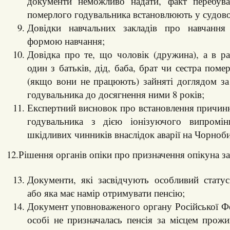
документи неможливо надати, факт перебув
померлого годувальника встановлюють у судов
Довідки навчальних закладів про навчання
формою навчання;
Довідка про те, що чоловік (дружина), а в раз
один з батьків, дід, баба, брат чи сестра пом
(якщо вони не працюють) зайняті доглядом за
годувальника до досягнення ними 8 років;
Експертний висновок про встановлення причинн
годувальника з дією іонізуючого випромі
шкідливих чинників внаслідок аварії на Чорноб
12.Рішення органів опіки про призначення опікуна за
Документи, які засвідчують особливий стату
або яка має намір отримувати пенсію;
Документ уповноваженого органу Російської Фе
особі не призначалась пенсія за місцем прожи