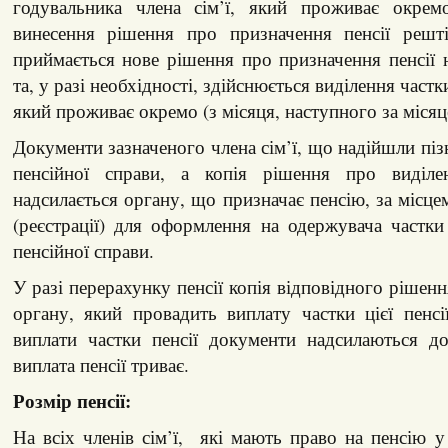
годувальника члена сім’ї, який проживає окрем
винесення рішення про призначення пенсії решті
приймається нове рішення про призначення пенсії на
та, у разі необхідності, здійснюється виділення частки
який проживає окремо (з місяця, наступного за місяц
Документи зазначеного члена сім’ї, що надійшли піз
пенсійної справи, а копія рішення про виділен
надсилається органу, що призначає пенсію, за місц
(реєстрації) для оформлення на одержувача частки 
пенсійної справи.
У разі перерахунку пенсії копія відповідного рішен
органу, який провадить виплату частки цієї пенс
виплати частки пенсії документи надсилаються д
виплата пенсії триває.
Розмір пенсії:
На всіх членів сім’ї, які мають право на пенсію у