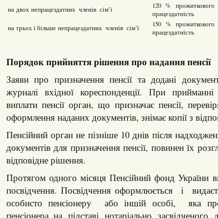
120 % прожиткового 
на двох непрацездатних членів сім’ї
працездатність
150 % прожиткового 
на трьох і більше непрацездатних членів сім’ї
працездатність
Порядок прийняття рішення про надання пенсії
Заяви про призначення пенсії та додані докумен
журналі вхідної кореспонденції. При прийманні
виплати пенсії орган, що призначає пенсії, перевір
оформлення наданих документів, знімає копії з відпо
Пенсійний орган не пізніше 10 днів після надходжен
документів для призначення пенсії, повинен їх розг
відповідне рішення.
Протягом одного місяця Пенсійний фонд України в
посвідчення. Посвідчення оформлюється і видає
особисто пенсіонеру або іншій особі, яка пред
пенсіонера, на підставі нотаріально засвідченого д