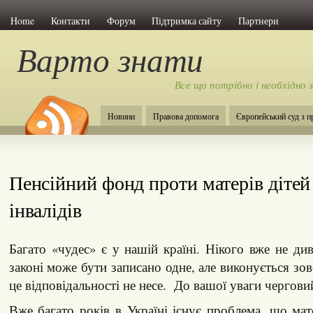
Home
Контакти
Форум
Підтримка сайту
Партнери
Варто знати
Все що потрібно і необхідно 
Новини
Правова допомога
Європейський суд з 
Пенсійний фонд проти матерів дітей
інвалідів
Багато «чудес» є у нашій країні. Нікого вже не ди
законі може бути записано одне, але виконується зовс
це відповідальності не несе. До вашої уваги чергови
Вже багато років в Україні існує проблема, що мат