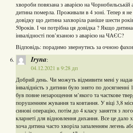
хвороби повязана з аварією на Чорнобильській а
дитина померла. Проживали в 4 зоні. Тепер я н
довідку що дитина захворіла раніше шести років.
50років. І чи потрібна ця довідка ? Якщо дитина
інвалідності пов’язаною з аварією на ЧАЄС?
Відповідь: порадимо звернутись за очною фах
Iryna
:
04.12.2021 в 9:28 дп
Добрий день. Чи можуть відмивити мені у надан
інвалідність з дитини було знято по досягненні 
був повне незарощення м’якого та часткове твер
порушенням жування та ковтання. У віці 3,8 міс
синові операцію, потім до 4 класу заняття з лого
кларнеті для відновлення дихання. Все це дало 
хоча дитина часто хворіла запаленням легень аб