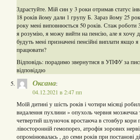
Здрастуйте. Мій син у 3 роки отримав статус інв
18 років йому дали 1 групу Б. Зараз йому 25 рок
року мені виповнюється 50 років. Стаж роботи 
я розумію, я можу вийти на пенсію, але я хочу 
будуть мені призначені пенсійні виплати якщо я
працювати?
Відповідь: порадимо звернутися в УПФУ за пи
відповіддю
Оксана
:
04.12.2021 в 2:47 пп
Моїй дитині у шість років і чотири місяці роби
видалення пухлини » опухоль червня мозжечка
четвертий шлуночок вростаюча в стовбур кори 
лівосторонній гемопорез, атрофія зорових нерв
опромінювалась , до семи років при постанові д