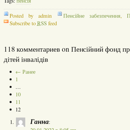
Tags:
пенсія
Posted by admin
Пенсійне забезпечення
,
П
Subscribe to
RSS
feed
118 комментариев on Пенсійний фонд пр
дітей інвалідів
← Ранее
1
…
10
11
12
Ганна
:
20.01.2022 в 8:05 пп