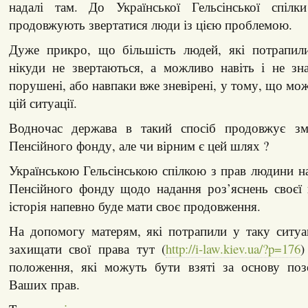
надалі там. До Української Гельсінської спіл
продовжують звертатися люди із цією проблемою.
Дуже прикро, що більшість людей, які потрапил
нікуди не звертаються, а можливо навіть і не зн
порушені, або навпаки вже зневірені, у тому, що мо
цій ситуації.
Водночас держава в такий спосіб продовжує зм
Пенсійного фонду, але чи вірним є цей шлях ?
Українською Гельсінською спілкою з прав людини н
Пенсійного фонду щодо надання роз’яснень своєї 
історія напевно буде мати своє продовження.
На допомогу матерям, які потрапили у таку ситуа
захищати свої права тут (
http://i-law.kiev.ua/?p=176
)
положення, які можуть бути взяті за основу по
Ваших прав.