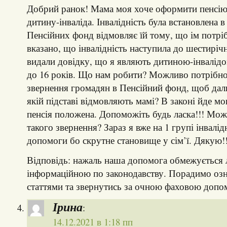
Добрий ранок! Мама моя хоче оформити пенсію,
дитину-інваліда. Інвалідність була встановлена в 
Пенсійних фонд відмовляє їй тому, що ім потріб
вказано, що інвалідність наступила до шестирі
видали довідку, що я являють дитиною-інвалідом
до 16 років. Що нам робити? Можливо потрібно
звернення громадян в Пенсійний фонд, щоб дали
якій підставі відмовляють мамі? В законі йде мо
пенсія положена. Допоможіть будь ласка!!! Мож
такого звернення? Зараз я вже на 1 групі інвалі
допомоги бо скрутне становище у сім’ї. Дякую!!
Відповідь: нажаль наша допомога обмежується
інформаційною по законодавству. Порадимо озн
статтями та звернутись за очною фаховою доп
Ірина
:
14.12.2021 в 1:18 пп