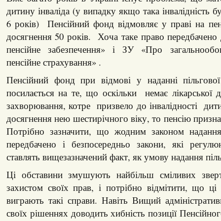
дитину інваліда (у випадку якщо така інвалідність бу
6 років) Пенсійний фонд відмовляє у праві на пен
досягнення 50 років. Хоча таке право передбачено
пенсійне забезпечення» і ЗУ «Про загальнообов
пенсійне страхування» .
Пенсійний фонд при відмові у наданні пільгової
посилається на те, що оскільки немає лікарської 
захворювання, котре призвело до інвалідності дит
досягнення нею шестирічного віку, то пенсію призна
Потрібно зазначити, що жодним законом надання
передбачено і безпосередньо закони, які регул
ставлять вищезазначений факт, як умову надання пільг
Ці обставини змушують найбільш сміливих зверт
захистом своїх прав, і потрібно відмітити, що ц
виграють такі справи. Навіть Вищий адміністрати
своїх рішеннях доводить хибність позиції Пенсійног