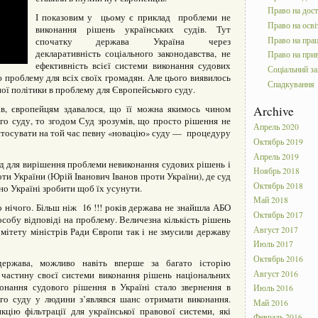
Право на дос
І показовим у цьому є приклад проблеми не
Право на осві
виконання рішень українських судів. Тут
Право на пра
спочатку держава Україна через
декларативність соціального законодавства, не
Право на прив
ефективність всієї системи виконання судових
Соціальний за
 проблему для всіх своїх громадян. Але цього виявилось
Спадкування
ної політики в проблему для Європейського суду.
ів, європейцям здавалося, що її можна якимось чином
Archive
о суду, то згодом Суд зрозумів, що просто рішення не
Апрель 2020
стосувати на той час певну «новацію» суду — процедуру
Октябрь 2019
Апрель 2019
ід для вирішення проблеми невиконання судових рішень і
Ноябрь 2018
ти України (Юрій Іванович Іванов проти України), де суд
Октябрь 2018
но Україні зробити щоб їх усунути.
Май 2018
нічого. Більш ніж 16 !!! років держава не знайшла АБО
Октябрь 2017
обу відповіді на проблему. Величезна кількість рішень
Август 2017
мітету міністрів Ради Європи так і не змусили державу
Июль 2017
Октябрь 2016
ержава, можливо навіть вперше за багато історію
Август 2016
частину своєї системи виконання рішень національних
онання судового рішення в Україні стало звернення в
Июль 2016
го суду у людини з’являвся шанс отримати виконання.
Май 2016
цію фільтрації для української правової системи, які
Февраль 2016