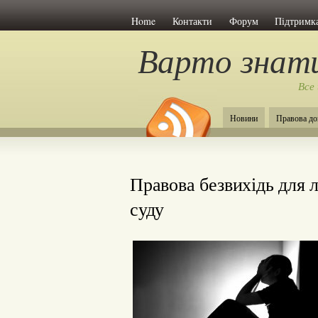
Home
Контакти
Форум
Підтримка
Варто знат
Все
Новини
Правова до
Правова безвихідь для 
суду