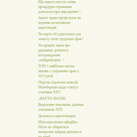
Що нового несуть зміни
процедури отримання
допомоги при народженні ?
Захист права профспілок на
ведення колективних
переговорів
Чи варто об’єднуватись для
захисту своїх трудових прав?
Чи працює закон про
державну допомогу
постраждалим
«майданівцям» ?
ТОП 5 найбільш частих
питань з соціальних прав у
2014 році
Перелік відомчих комісій
Міноборони щодо статусу
учасника АТО
«ВАРТО ЗНАТИ»
Виділення земельних ділянок
учасникам АТО
Допомога переселенцям
Мінсоцполітики офіційно:
Ніхто не збирається
повертати забрані допомоги
на дітей