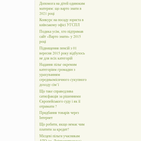
Допомога на дітей одиноким
матерям: що варто знати в
2021 році
Конкурс на посаду юриста в
київському офісі УГСПЛ
Подяка усім, хто підтримав
сайт «Варто знати» у 2015
році
Підвищення пенсій з 01
вересня 2015 року відбулось
не для всіх категорій
Надання пільг окремим
категоріям громадян з
урахуванням
середньомісячного сукупного
доходу сім’ї
Що таке справедлива
сатисфакція за рішеннями
Європейського суду і як її
отримати ?
Придбання товарів через
Інтернет
Що робити, якщо немає чим
платити за кредит?
Місцеві пільги учасникам
АТО (м. Дніпропетровськ)