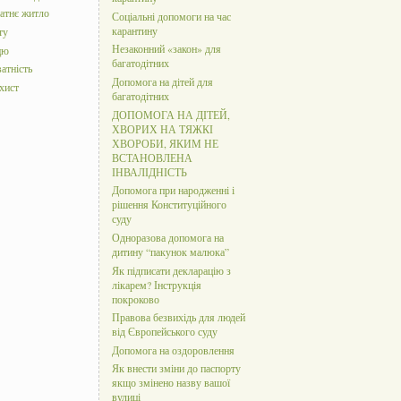
татнє житло
Соціальні допомоги на час
карантину
ту
Незаконний «закон» для
цю
багатодітних
атність
Допомога на дітей для
хист
багатодітних
ДОПОМОГА НА ДІТЕЙ,
ХВОРИХ НА ТЯЖКІ
ХВОРОБИ, ЯКИМ НЕ
ВСТАНОВЛЕНА
ІНВАЛІДНІСТЬ
Допомога при народженні і
рішення Конституційного
суду
Одноразова допомога на
дитину “пакунок малюка”
Як підписати декларацію з
лікарем? Інструкція
покроково
Правова безвихідь для людей
від Європейського суду
Допомога на оздоровлення
Як внести зміни до паспорту
якщо змінено назву вашої
вулиці