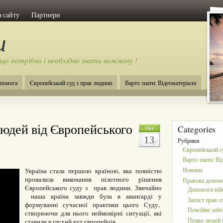
 сайту
Партнери
и
 що потрібно і необхідно знати кожному !
помога
Європейський суд з прав людини
Варто знати: Відеоматеріали
людей від Європейського
Categories
Окт
13
Рубрики
Європейський с
Варто знати: Ві
Новини
Україна стала першою країною, яка повністю
провалила виконання пілотного рішення
Правова допом
Європейського суду з прав людини. Звичайно
Допомоги ві
наша країна завжди була в авангарді у
Захист прав с
формуванні сучасної практики цього Суду,
Пенсійне забе
створюючи для нього неймовірні ситуації, які
Право людей і
ставили в глухий кут європейців.