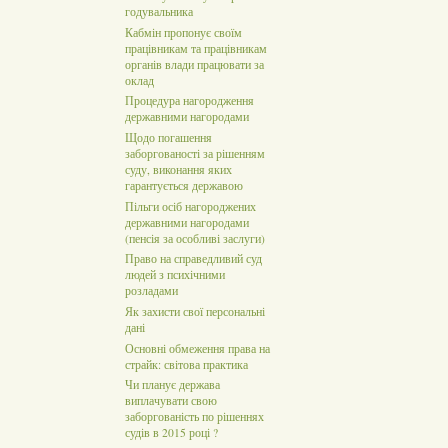
годувальника
Кабмін пропонує своїм
працівникам та працівникам
органів влади працювати за
оклад
Процедура нагородження
державними нагородами
Щодо погашення
заборгованості за рішенням
суду, виконання яких
гарантується державою
Пільги осіб нагороджених
державними нагородами
(пенсія за особливі заслуги)
Право на справедливий суд
людей з психічними
розладами
Як захисти свої персональні
дані
Основні обмеження права на
страйк: світова практика
Чи планує держава
виплачувати свою
заборгованість по рішеннях
судів в 2015 році ?