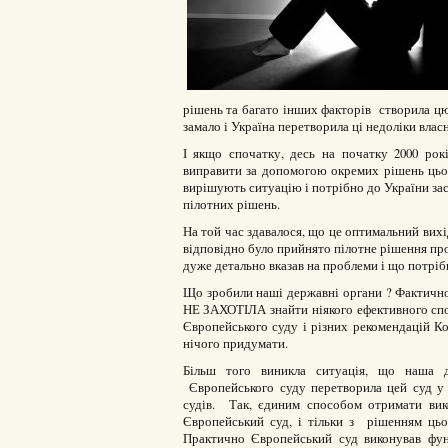
рішень та багато інших факторів створила цю
замало і Україна перетворила ці недоліки влас
І якщо спочатку, десь на початку 2000 рок
виправити за допомогою окремих рішень цьог
вирішують ситуацію і потрібно до України за
пілотних рішень.
На той час здавалося, що це оптимальний вих
відповідно було прийнято пілотне рішення про
дуже детально вказав на проблеми і що потріб
Що зробили наші державні органи ? Фактично 
НЕ ЗАХОТІЛА знайти ніякого ефективного спос
Європейського суду і різних рекомендацій Ко
нічого придумати.
Більш того виникла ситуація, що наша д
Європейського суду перетворила цей суд у 
судів. Так, єдиним способом отримати вик
Європейський суд, і тільки з рішенням цьо
Практично Європейський суд виконував функ