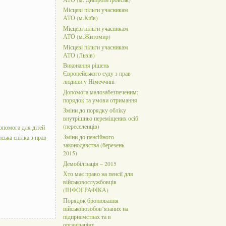
Місцеві пільги учасникам
АТО (м.Київ)
Місцеві пільги учасникам
АТО (м.Житомир)
Місцеві пільги учасникам
АТО (Львів)
Виконання рішень
Європейського суду з прав
людини у Німеччині
Допомога малозабезпеченим:
порядок та умови отримання
Зміни до порядку обліку
внутрішньо переміщених осіб
(переселенців)
опомога для дітей
Зміни до пенсійного
нська спілка з прав
законодавства (березень
2015)
Демобілізація – 2015
Хто має право на пенсії для
військовослужбовців
(ІНФОГРАФІКА)
Порядок бронювання
військовозобов’язаних на
підприємствах та в
організаціях