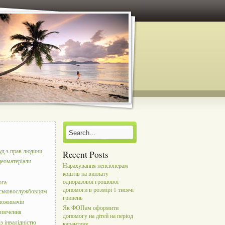
уд з прав людини
Recent Posts
деоматеріали
Нарахування пенсіонерам
коштів на виплату
одноразової грошової
ога
допомоги в розмірі 1 тисячі
йськовослужбовцям
гривень
поживачів
Як ФОПам оформити
зпечення
допомогу на дітей на період
з інвалідністю
карантину