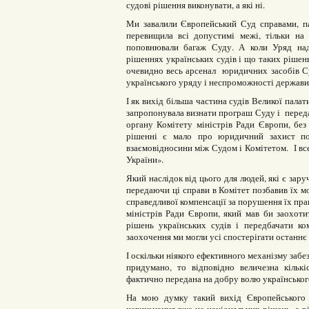
судові рішення виконувати, а які ні.
Ми завалили Європейський Суд справами, па
перевищила всі допустимі межі, тільки на
поповнювали багаж Суду. А коли Уряд над
рішеннях українських судів і що таких рішень
очевидно весь арсенал юридичних засобів С
українського уряду і неспроможності держави
І як вихід більша частина судів Великої палат
запропонувала визнати програш Суду і передат
органу Комітету міністрів Ради Європи, бе
рішенні є мало про юридичний захист по
взаємовідносини між Судом і Комітетом. І вс
України».
Який наслідок від цього для людей, які є зар
передаючи ці справи в Комітет позбавив їх м
справедливої компенсації за порушення їх пра
міністрів Ради Європи, який мав би заохот
рішень українських судів і передбачати ко
заохочення ми могли усі спостерігати останнє
І оскільки ніякого ефективного механізму заб
придумано, то відповідно величезна кільк
фактично передана на добру волю українського
На мою думку такий вихід Європейського с