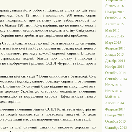
Январь 2016
ралізувавши його роботу. Кількість справ по цій темі
Ноябрь 2015
 розгляді було 12 тисяч і щомісячно 200 нових справ
Октябрь 2015
ав інформацію про загальну суму заборгованості по
Август 2015
 є більше 120 тисяч, Суд вирішив, що це напевно межа і
уду виявився неспроможним подолати стіну байдужості
Май 2015
 України щось зробити для вирішення цієї проблеми.
Апрель 2015
Март 2015
и Європейського суду, до якої була передана ця ситуація,
и всі існуючі і майбутні справи на розгляд політичного
Февраль 2015
з юридичного розгляду кожної окремої справи. В цьому
Январь 2015
страждалих людей, більше про політку і підходи і
Декабрь 2014
е це відображене і рішенні ЄСПЛ «Бурмич та інші проти
Ноябрь 2014
Октябрь 2014
учниками цієї ситуації ? Вони опинилися в безвиході. Суд
Сентябрь 2014
ожливості індивідуального розгляду справи і отримання
Июль 2014
в. Вирішення їх ситуації було віддано на відкуп Комітету
ити державу Україна до створення механізму виконання
Июнь 2014
мпенсацію за порушення строків. Ефективність такого
Май 2014
 десятиріччя.
Апрель 2014
езпечення виконання рішень ЄСПЛ Комітетом міністрів не
Февраль 2014
ість людей опиняються в правовому вакуумі. Їх доля
Ноябрь 2013
 уряду, який має сам запропонувати вихід із ситуації.
Октябрь 2013
уду із цієї ситуації фактично заохочує держави до
Сентябрь 2013