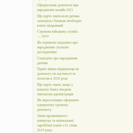
Оформлення допомоги при
народженні онлайн 2021
Що варто знати коли дитина
захворіла і батькам необхідно
взяти лікарняний
Строкова військова служба
— 2019
Як отримати свідоцтво про
народження (польове
дослідження)
Свідоцтво про народження
дитини
Право жінки-підприємця на
допомогу по вагітності та
пологам в 2020 році
Що варто знати, якщо у
вашому банку введена
тимчасова адміністрація
Як переселенцям оформити
одноразову грошову
допомогу
Зміна прожиткового
мінімуму та мінімальної
заробітної плати з 01 січня
2019 року