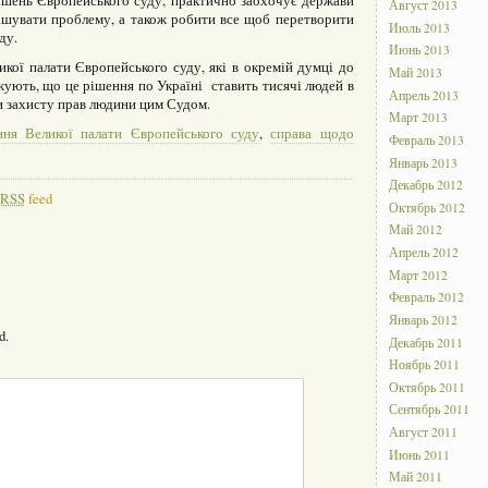
рішень Європейського суду, практично заохочує держави
Август 2013
ішувати проблему, а також робити все щоб перетворити
Июль 2013
ду.
Июнь 2013
икої палати Європейського суду, які в окремій думці до
Май 2013
жують, що це рішення по Україні ставить тисячі людей в
Апрель 2013
и захисту прав людини цим Судом.
Март 2013
ння Великої палати Європейського суду
,
справа щодо
Февраль 2013
Январь 2013
Декабрь 2012
RSS
feed
Октябрь 2012
Май 2012
Апрель 2012
Март 2012
Февраль 2012
Январь 2012
d.
Декабрь 2011
Ноябрь 2011
Октябрь 2011
Сентябрь 2011
Август 2011
Июнь 2011
Май 2011