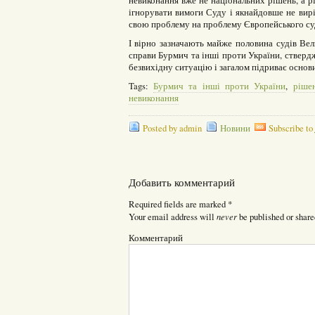
невиконання вже не національних рішень, а 
ігнорувати вимоги Суду і якнайдовше не вир
свою проблему на проблему Європейського су
І вірно зазначають майже половина судів Вел
справи Бурмич та інші проти України, стверд
безвихідну ситуацію і загалом підриває основ
Tags:
Бурмич та інші проти України
,
ріше
невиконання
Posted by admin
Новини
Subscribe to
Добавить комментарий
Required fields are marked
*
never
Your email address will
be published or share
Комментарий