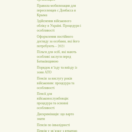
Правила мобилизации для
переселенцев с Донбасса и
Крыма
Здійснення військового
обліку в Україні. Процедури і
особливості
Оформлення постійного
догляду за особами, які його
потребують – 2021
Пільги для осіб, які мають
особливі заслуги перед
Батьківщиною
Порядок в’їзду та виїзду із
зони АТО
Пенсія за вислугу років
військовим: процедура та
особливості
Пенсії для
військовослужбовців:
процедура та основні
особливості
Дискримінація: що варто
знати
Пенсія по інвалідності
Пенсія у зв’язку з втратою