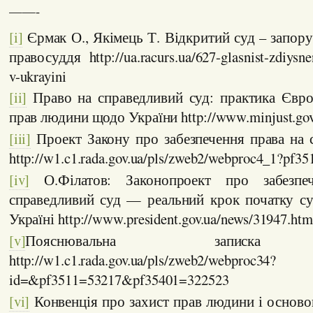
——-
[i]
Єрмак О., Якімець Т. Відкритий суд – запор
правосуддя http://ua.racurs.ua/627-glasnist-zdiysn
v-ukrayini
[ii]
Право на справедливий суд: практика Євро
прав людини щодо України http://www.minjust.gov
[iii]
Проект Закону про забезпечення права на 
http://w1.c1.rada.gov.ua/pls/zweb2/webproc4_1?pf3
[iv]
О.Філатов: Законопроект про забезпе
справедливий суд — реальний крок початку с
Україні http://www.president.gov.ua/news/31947.htm
[v]
Пояснювальна записка 2
http://w1.c1.rada.gov.ua/pls/zweb2/webproc34?
id=&pf3511=53217&pf35401=322523
[vi]
Конвенція про захист прав людини і основ