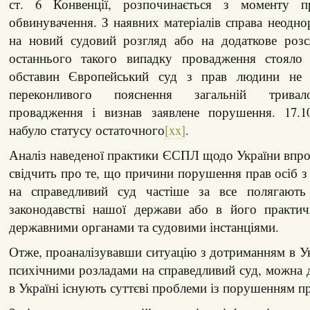
ст. 6 Конвенції, розпочинається з моменту пр
обвинувачення. З наявних матеріалів справа неодно
на новий судовий розгляд або на додаткове розсл
останнього такого випадку провадження стояло 
обставин Європейський суд з прав людини не
переконливого пояснення загальній тривало
провадження і визнав заявлене порушення. 17.1
набуло статусу остаточного
[xx]
.
Аналіз наведеної практики ЄСПЛ щодо України впро
свідчить про те, що причини порушення прав осіб з
на справедливий суд частіше за все полягають
законодавстві нашої держави або в його практич
державними органами та судовими інстанціями.
Отже, проаналізувавши ситуацію з дотриманням в Ук
психічними розладами на справедливий суд, можна 
в Україні існують суттєві проблеми із порушенням пр