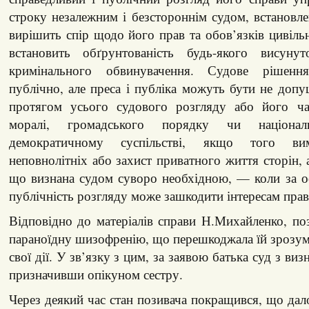
строку незалежним і безстороннім судом, встановл
вирішить спір щодо його прав та обов’язків цивіль
встановить обґрунтованість будь-якого висуну
кримінального обвинувачення. Судове рішенн
публічно, але преса і публіка можуть бути не допущ
протягом усього судового розгляду або його ча
моралі, громадського порядку чи націона
демократичному суспільстві, якщо того вим
неповнолітніх або захист приватного життя сторін,
що визнана судом суворо необхідною, — коли за о
публічність розгляду може зашкодити інтересам пра
Відповідно до матеріалів справи Н.Михайленко, по
параноїдну шизофренію, що перешкоджала їй зрозум
свої дії. У зв’язку з цим, за заявою батька суд з виз
призначивши опікуном сестру.
Через деякий час стан позивача покращився, що дало