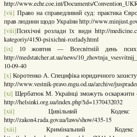
http://www.echr.coe.int/Documents/Convention_UK
[vii]
Право на справедливий суд: практика Євро
прав людини щодо України http://www.minjust.gov
[viii]
Психічні розлади їх види http://medicine.co
kategoriy/4150-psixichni-rozlady.html
[ix]
10 жовтня — Всесвітній день психіч
http://medstatcher.at.ua/news/10_zhovtnja_vsesvitni
10-09-40
[x]
Коротенко А. Специфіка юридичного захисту
http://www.vestnik-pravo.mgu.od.ua/archive/jusprade
[xi]
Щербатюк М. Українці зможуть оскаржити 
http://helsinki.org.ua/index.php?id=1370432032
[xii]
Цивільний Кодекс 
http://zakon4.rada.gov.ua/laws/show/435-15
[xiii]
Кримінальний Кодекс