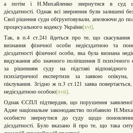
а потім і Н.Михайленко звернутися в суд щ
дієздатності. Однак всі звернення були залишені бе
Свої рішення суди обґрунтовували, апелюючи до п
процесуального кодексу України
[xvi]
.
Так, в п.4 ст.241 йдеться про те, що скасування
визнання фізичної особи недієздатною та поно
дієздатності фізичної особи, яка була визнана неді
видужання або значного поліпшення її психічного 
за рішенням суду на підставі відповідного 
психіатричної експертизи за заявою опікуна,
піклування. Згідно ж п.3 ст.121 заява повертається
недієздатною особою
[xvii]
.
Однак ЄСПЛ підтвердив, що порушення заявленої с
Адже національне законодавство позбавило Н.Миха
особисто звернутися до суду щодо поновлення
дієздатності. Було вказано й про те, що така ситу
сучасній європейській практиці.