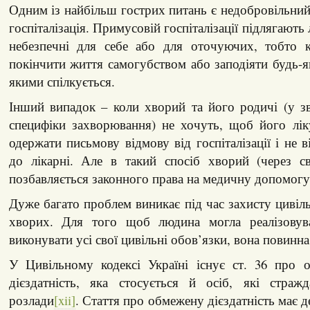
Одним із найбільш гострих питань є недобровільний
госпіталізація. Примусовій госпіталізації підлягають 
небезпечні для себе або для оточуючих, тобто 
покінчити життя самогубством або заподіяти будь-
якими спілкується.
Інший випадок – коли хворий та його родичі (у з
специфіки захворювання) не хочуть, щоб його лік
одержати письмову відмову від госпіталізації і не 
до лікарні. Але в такий спосіб хворий (через св
позбавляється законного права на медичну допомогу
Дуже багато проблем виникає під час захисту цивіл
хворих. Для того щоб людина могла реалізовува
виконувати усі свої цивільні обов’язки, вона повинна
У Цивільному кодексі Україні існує ст. 36 про 
дієздатність, яка стосується й осіб, які страж
розлади
[xii]
. Стаття про обмежену дієздатність має 