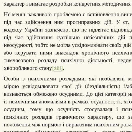
характер і вимагає розробки конкретних методичних
Не менш важливою проблемою є встановлення вини
під час здійснення ним протиправних дій. У ст.
кодексу України зазначено, що не підлягає відповід
під час здійснення суспільно небезпечних дій п
неосудності, тобто не могла усвідомлювати своїх дій 
або керувати ними внаслідок хронічного психічн
тимчасового розладу психічної діяльності, недо
хворобливого стану
[xiii]
.
Особи з психічними розладами, які позбавлені 
мірою усвідомлювати свої дії (бездіяльність) і/
визнаються обмежено осудними. До цієї категорії н
із психічними аномаліями в рамках осудності, ті, хт
осудним, тому що осудність стосувалася і псих
психічних розладів граничного характеру, що з
положення між нормою і вираженим психічним розл
визначенні обмеженої осудності є деяка частк