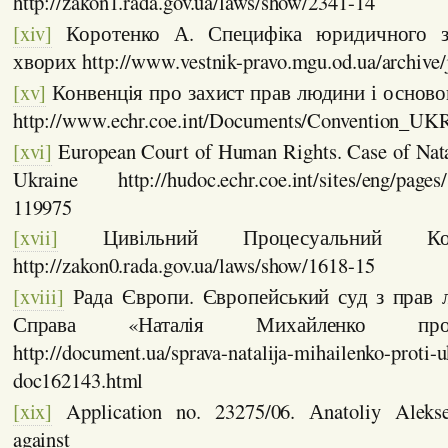
http://zakon1.rada.gov.ua/laws/show/2341-14
[xiv]
Коротенко А. Специфіка юридичного з
хворих http://www.vestnik-pravo.mgu.od.ua/archive/
[xv]
Конвенція про захист прав людини і основ
http://www.echr.coe.int/Documents/Convention_UK
[xvi]
European Court of Human Rights. Case of Nata
Ukraine http://hudoc.echr.coe.int/sites/eng/pages/
119975
[xvii]
Цивільний Процесуальний Код
http://zakon0.rada.gov.ua/laws/show/1618-15
[xviii]
Рада Європи. Європейський суд з прав 
Справа «Наталія Михайленко про
http://document.ua/sprava-natalija-mihailenko-proti-u
doc162143.html
[xix]
Application no. 23275/06. Аnatoliy Aleks
against Ukr