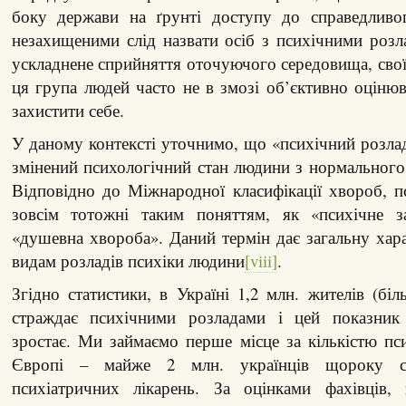
боку держави на ґрунті доступу до справедливо
незахищеними слід назвати осіб з психічними роз
ускладнене сприйняття оточуючого середовища, своїх
ця група людей часто не в змозі об’єктивно оцінюв
захистити себе.
У даному контексті уточнимо, що «психічний розлад
змінений психологічний стан людини з нормального
Відповідно до Міжнародної класифікації хвороб, п
зовсім тотожні таким поняттям, як «психічне з
«душевна хвороба». Даний термін дає загальну хар
видам розладів психіки людини
[viii]
.
Згідно статистики, в Україні 1,2 млн. жителів (бі
страждає психічними розладами і цей показни
зростає. Ми займаємо перше місце за кількістю пс
Європі – майже 2 млн. українців щороку ст
психіатричних лікарень. За оцінками фахівців, 