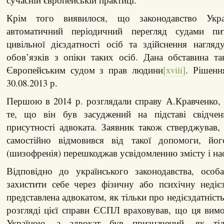
Крім того виявилося, що законодавство Укра
автоматичний періодичний перегляд судами пи
цивільної дієздатності осіб та здійснення нагля
обов’язків з опіки таких осіб. Дана обставина т
Європейським судом з прав людини
[xviii]
. Рішенн
30.08.2013 р.
Першою в 2014 р. розглядали справу А.Кравченко,
те, що він був засуджений на підставі свідчен
присутності адвоката. Заявник також стверджував
самостійно відмовився від такої допомоги, йог
(шизофренія) перешкоджав усвідомленню змісту і нас
Відповідно до українського законодавства, особ
захистити себе через фізичну або психічну недіє
представлена адвокатом, як тільки про недієздатніст
розгляді цієї справи ЄСПЛ враховував, що ця вим
Україною, а адвокат був призначений, як ті