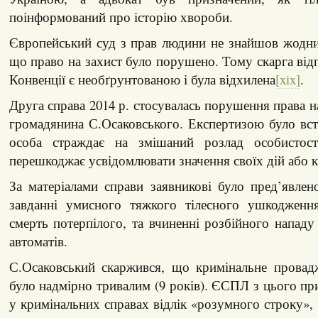
поінформований про історію хвороби.
Європейський суд з прав людини не знайшов жодни
що право на захист було порушено. Тому скарга відп
Конвенції є необґрунтованою і була відхилена
[xix]
.
Друга справа 2014 р. стосувалась порушення права н
громадянина С.Осаковського. Експертизою було вс
особа страждає на змішаний розлад особистост
перешкоджає усвідомлювати значення своїх дій або 
За матеріалами справи заявникові було пред’явле
завданні умисного тяжкого тілесного ушкодженн
смерть потерпілого, та вчиненні розбійного нападу
автоматів.
С.Осаковський скаржився, що кримінальне прова
було надмірно тривалим (9 років). ЄСПЛ з цього пр
у кримінальних справах відлік «розумного строку», 