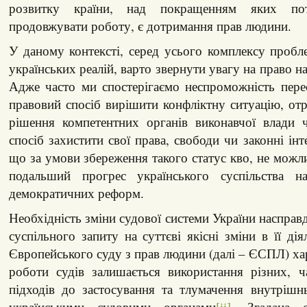
розвитку країни, над покращенням яких пот
продовжувати роботу, є дотримання прав людини.
У даному контексті, серед усього комплексу пробл
українських реалій, варто звернути увагу на право н
Адже часто ми спостерігаємо неспроможність пере
правовий спосіб вирішити конфліктну ситуацію, от
рішення компетентних органів виконавчої влади 
спосіб захистити свої права, свободи чи законні інт
що за умови збереження такого статус кво, не можл
подальший прогрес українського суспільства н
демократичних реформ.
Необхідність зміни судової системи України насправ
суспільного запиту на суттєві якісні зміни в її ді
Європейського суду з прав людини (далі – ЄСПЛ) х
роботи судів залишається використання різних, ч
підходів до застосування та тлумачення внутрішн
українськими судовими органами
[ii]
. Згадана о