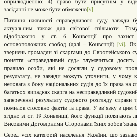
оприлюдненою; 4) право бути присутнім у від
засіданні не може бути обмежено
[v]
.
Питання наявності справедливого суду завжди б
актуальним також для світової спільноти. То
відображено у ст. 6 Конвенції про захис
основоположних свобод (далі – Конвенції)
[vi]
. Як
звернень громадян зі скаргами до Європейського с
поняття «справедливий суд» тлумачиться досить
правило особи, які не досягли у судовому пров
результату, не завжди можуть уточнити, у чому к
неповага з боку національних судів до їх права на 
багатьох випадках скарга на несправедливий судовий
запереченні результату судового розгляду справи
помилок стосовно фактів та права. У зв’язку з цим
згідно зі ст. 19 Конвенції, його функції полягають 
Високими Договірними Сторонами їхніх зобов’язан
Серед усіх категорій населення України, що зазнаю