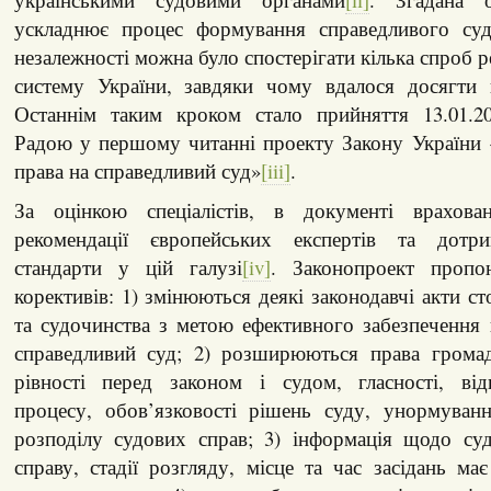
ускладнює процес формування справедливого суд
незалежності можна було спостерігати кілька спроб 
систему України, завдяки чому вдалося досягти 
Останнім таким кроком стало прийняття 13.01.2
Радою у першому читанні проекту Закону України 
права на справедливий суд»
[iii]
.
За оцінкою спеціалістів, в документі врахова
рекомендації європейських експертів та дотри
стандарти у цій галузі
[iv]
. Законопроект пропо
корективів: 1) змінюються деякі законодавчі акти с
та судочинства з метою ефективного забезпечення
справедливий суд; 2) розширюються права грома
рівності перед законом і судом, гласності, від
процесу, обов’язковості рішень суду, унормуван
розподілу судових справ; 3) інформація щодо суд
справу, стадії розгляду, місце та час засідань ма