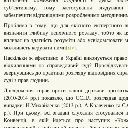
суб’єктивізму, тому застосування згадуваної 
забезпечити відповідними розробленими методичним
Проблема в тому, що для якісного експертного в
визначити глибину психічного розладу, тобто як ц
впливає на здатність розуміти або усвідомлювати зн
можливість керувати ними
[xiv]
.
Наскільки ж ефективно в Україні виконується право
відхиленнями на справедливий суд? Прослідкуват
звернувшись до практики розгляду відповідних спр
суді з прав людини.
Дослідження справ проти нашої держави протягом
(2010-2014 рр.) показало, що ЄСПЛ розглядав щод
випадки: Н.Михайленко (2013 р.), А.Кравченко та С.
р.). При цьому, всі згадані слухання стосувалися 
Конвенції, в якій йдеться про наступне: «Ко
справедливий і публічний розгляд його справи у