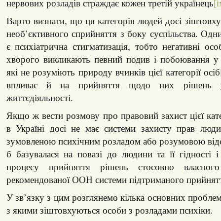
нервових розладів страждає кожен третій українець
[i
Варто визнати, що ця категорія людей досі зіштовх
необ’єктивного сприйняття з боку суспільства. Одни
є психіатрична стигматизація, тобто негативні осо
хворого викликають певний подив і побоювання у 
які не розуміють природу вчинків цієї категорії осіб
впливає й на прийняття щодо них рішень 
життєдіяльності.
Якщо ж вести розмову про правовий захист цієї кате
в Україні досі не має системи захисту прав люди
зумовленою психічним розладом або розумовою відс
б базувалася на повазі до людини та її гідності і
процесу прийняття рішень стосовно власного
рекомендованої ООН системи підтриманого прийнят
У зв’язку з цим розглянемо кілька основних проблем
з якими зіштовхуються особи з розладами психіки.