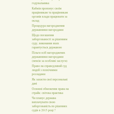
годувальника
Кабмін пропонує своїм
працівникам та працівникам
органів влади працювати за
оклад
Процедура нагородження
державними нагородами
Щодо погашення
заборгованості за рішенням
суду, виконання яких
гарантується державою
Пільги осіб нагороджених
державними нагородами
(пенсія за особливі заслуги)
Право на справедливий суд
людей з психічними
розладами
Як захисти свої персональні
дані
Основні обмеження права на
страйк: світова практика
Чи планує держава
виплачувати свою
заборгованість по рішеннях
судів в 2015 році ?