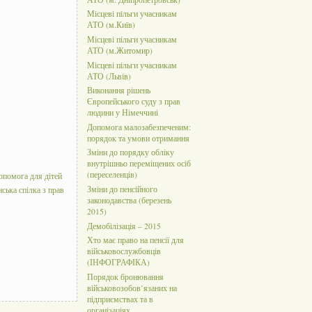
Місцеві пільги учасникам
АТО (м.Київ)
Місцеві пільги учасникам
АТО (м.Житомир)
Місцеві пільги учасникам
АТО (Львів)
Виконання рішень
Європейського суду з прав
людини у Німеччині
Допомога малозабезпеченим:
порядок та умови отримання
Зміни до порядку обліку
внутрішньо переміщених осіб
(переселенців)
опомога для дітей
Зміни до пенсійного
нська спілка з прав
законодавства (березень
2015)
Демобілізація – 2015
Хто має право на пенсії для
військовослужбовців
(ІНФОГРАФІКА)
Порядок бронювання
військовозобов’язаних на
підприємствах та в
організаціях