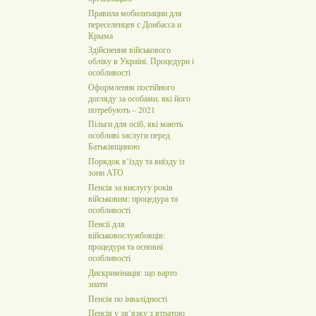
Правила мобилизации для
переселенцев с Донбасса и
Крыма
Здійснення військового
обліку в Україні. Процедури і
особливості
Оформлення постійного
догляду за особами, які його
потребують – 2021
Пільги для осіб, які мають
особливі заслуги перед
Батьківщиною
Порядок в’їзду та виїзду із
зони АТО
Пенсія за вислугу років
військовим: процедура та
особливості
Пенсії для
військовослужбовців:
процедура та основні
особливості
Дискримінація: що варто
знати
Пенсія по інвалідності
Пенсія у зв’язку з втратою