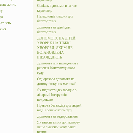
татнє житло
Соціальні допомоги на час
карантину
ту
Незаконний «закон» для
цю
багатодітних
атність
Допомога на дітей для
хист
багатодітних
ДОПОМОГА НА ДІТЕЙ,
ХВОРИХ НА ТЯЖКІ
ХВОРОБИ, ЯКИМ НЕ
ВСТАНОВЛЕНА
ІНВАЛІДНІСТЬ
Допомога при народженні і
рішення Конституційного
суду
Одноразова допомога на
дитину “пакунок малюка”
Як підписати декларацію з
лікарем? Інструкція
покроково
Правова безвихідь для людей
від Європейського суду
Допомога на оздоровлення
Як внести зміни до паспорту
якщо змінено назву вашої
вулиці