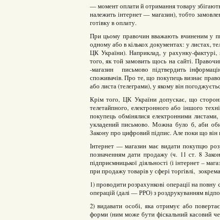
— момент оплати й отримання товару збігаютьс
належить інтернет — магазин), тобто замовлен
готівку в оплату.
При цьому правочин вважають вчиненим у пис
одному або в кількох документах: у листах, тел
ЦК України). Наприклад, у рахунку-фактурі, 
того, як той замовить щось на сайті. Правочи
-магазин письмово підтвердить інформаці
споживачів. Про те, що покупець визнає прав
або листа (телеграми), у якому він погоджуєть
Крім того, ЦК України допускає, що сторо
телетайпного, електронного або іншого техні
покупець обмінялися електронними листами, 
укладений письмово. Можна було б, аби об
Закону про цифровий підпис. Але поки що він 
Інтернет — магазин має видати покупцю розр
позначенням дати продажу (ч. 11 ст. 8 Закон
підприємницької діяльності (і інтернет – мага
при продажу товарів у сфері торгівлі, зокрема,
1) проводити розрахункові операції на повну
операцій (далі — РРО) з роздрукуванням відп
2) видавати особі, яка отримує або поверта
форми (ним може бути фіскальний касовий чек