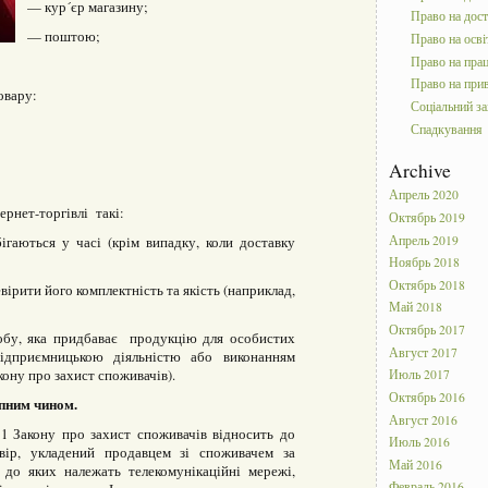
— кур´єр магазину;
Право на дос
— поштою;
Право на осві
Право на пра
Право на прив
овару:
Соціальний за
Спадкування
Archive
Апрель 2020
ернет-торгівлі такі:
Октябрь 2019
Апрель 2019
ігаються у часі (крім випадку, коли доставку
Ноябрь 2018
Октябрь 2018
ірити його комплектність та якість (наприклад,
Май 2018
Октябрь 2017
обу, яка придбаває продукцію для особистих
Август 2017
підприємницькою діяльністю або виконанням
акону про захист споживачів).
Июль 2017
Октябрь 2016
пним чином.
Август 2016
 1 Закону про захист споживачів відносить до
Июль 2016
овір, укладений продавцем зі споживачем за
Май 2016
 до яких належать телекомунікаційні мережі,
Февраль 2016