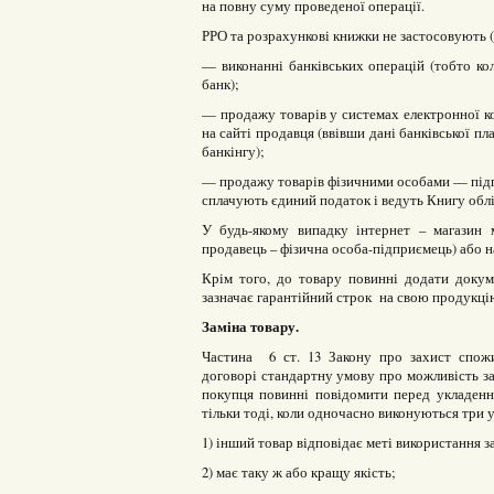
на повну суму проведеної операції.
РРО та розрахункові книжки не застосовують (с
— виконанні банківських операцій (тобто ко
банк);
— продажу товарів у системах електронної ко
на сайті продавця (ввівши дані банківської п
банкінгу);
— продажу товарів фізичними особами — підп
сплачують єдиний податок і ведуть Книгу облі
У будь-якому випадку інтернет – магазин
продавець – фізична особа-підприємець) або 
Крім того, до товару повинні додати докум
зазначає гарантійний строк на свою продукцію 
Заміна товару.
Частина 6 ст. 13 Закону про захист спожи
договорі стандартну умову про можливість за
покупця повинні повідомити перед укладенн
тільки тоді, коли одночасно виконуються три 
1) інший товар відповідає меті використання з
2) має таку ж або кращу якість;