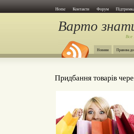
Home
Контакти
Форум
Підтримка
Варто знат
Все
Новини
Правова до
Придбання товарів чере