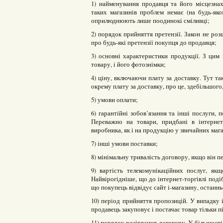
1) найменування продавця та його місцезна
таких магазинів проблем немає (на будь-яко
оприлюднюють лише поодинокі сміливці;
2) порядок прийняття претензії. Закон не роз
про будь-які претензії покупця до продавця;
3) основні характеристики продукції. З цим
товару, і його фотознімки;
4) ціну, включаючи плату за доставку. Тут та
окрему плату за доставку, про це, здебільшого,
5) умови оплати;
6) гарантійні зобов’язання та інші послуги, 
Переважно на товари, придбані в інтернет
виробника, як і на продукцію у звичайних маг
7) інші умови поставки;
8) мінімальну тривалість договору, якщо він п
9) вартість телекомунікаційних послуг, якщ
Найвірогідніше, що до інтернет-торгівлі подіб
що покупець відвідує сайт і-магазину, останнь
10) період прийняття пропозицій. У випадку 
продавець закуповує і постачає товар тільки п
11) порядок розірвання договору. У більшості