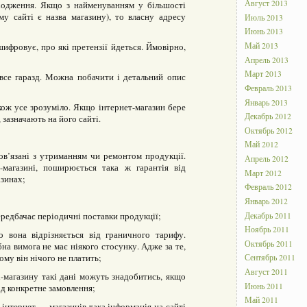
Август 2013
ходження. Якщо з найменуванням у більшості
му сайті є назва магазину), то власну адресу
Июль 2013
Июнь 2013
Май 2013
шифровує, про які претензії йдеться. Ймовірно,
Апрель 2013
Март 2013
 все гаразд. Можна побачити і детальний опис
Февраль 2013
Январь 2013
кож усе зрозуміло. Якщо інтернет-магазин бере
Декабрь 2012
 зазначають на його сайті.
Октябрь 2012
Май 2012
пов’язані з утриманням чи ремонтом продукції.
Апрель 2012
-магазині, поширюється така ж гарантія від
Март 2012
азинах;
Февраль 2012
Январь 2012
ередбачає періодичні поставки продукції;
Декабрь 2011
Ноябрь 2011
о вона відрізняється від граничного тарифу.
Октябрь 2011
на вимога не має ніякого стосунку. Адже за те,
ому він нічого не платить;
Сентябрь 2011
Август 2011
і-магазину такі дані можуть знадобитись, якщо
Июнь 2011
ід конкретне замовлення;
Май 2011
 інтернет — магазинів така інформація на сайті