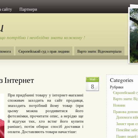
 сайту
Партнери
и
 що потрібно і необхідно знати кожному !
помога
Європейський суд з прав людини
Варто знати: Відеоматеріали
з Інтернет
Categories
Май
8
Рубрики
Європейський с
При придбанні товару у інтернет-магазині
Варто знати: Ві
споживач заходить на сайт продавця,
знаходить потрібний йому товар (при
Новини
цьому можна роздивитися його
Правова допом
фотознімки, прочитати опис, а нерідко ще
Допомоги ві
й відгуки тих, хто встиг його купити
Захист прав с
раніше), потім обирає спосіб доставки і
Пенсійне забе
оплати. Доставляють товари начастіше:
Право людей і