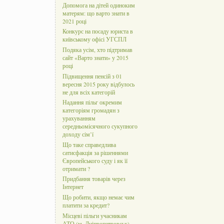
Допомога на дітей одиноким
матерям: що варто знати в
2021 році
Конкурс на посаду юриста в
київському офісі УГСПЛ
Подяка усім, хто підтримав
сайт «Варто знати» у 2015
році
Підвищення пенсій з 01
вересня 2015 року відбулось
не для всіх категорій
Надання пільг окремим
категоріям громадян з
урахуванням
середньомісячного сукупного
доходу сім’ї
Що таке справедлива
сатисфакція за рішеннями
Європейського суду і як її
отримати ?
Придбання товарів через
Інтернет
Що робити, якщо немає чим
платити за кредит?
Місцеві пільги учасникам
АТО (м. Дніпропетровськ)