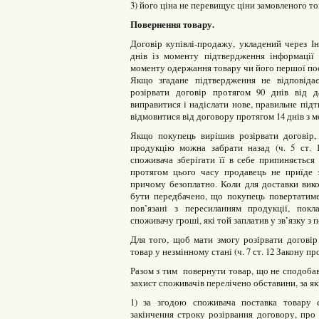
3) його ціна не перевищує ціни замовленого то
Повернення товару.
Договір купівлі-продажу, укладений через І
днів із моменту підтвердження інформації
моменту одержання товару чи його першої поста
Якщо згадане підтвердження не відповіда
розірвати договір протягом 90 днів від 
виправитися і надіслати нове, правильне пі
відмовитися від договору протягом 14 днів з
Якщо покупець вирішив розірвати договір,
продукцію можна забрати назад (ч. 5 ст. 1
споживача зберігати її в себе припиняється
протягом цього часу продавець не приїде з
причому безоплатно. Коли для доставки вик
бути передбачено, що покупець повертатиме
пов’язані з пересиланням продукції, пок
споживачу гроші, які той заплатив у зв’язку з 
Для того, щоб мати змогу розірвати договір
товар у незмінному стані (ч. 7 ст. 12 Закону пр
Разом з тим повернути товар, що не сподобався
захист споживачів перелічено обставини, за я
1) за згодою споживача поставка товару е
закінчення строку розірвання договору, про