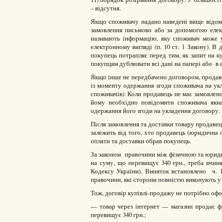
– відсутня.
Якщо споживачу надано наведені вище відомо
замовлення письмово або за допомогою елек
називають інформацію, яку споживач може у
електронному вигляді (п. 10 ст. 1 Закону). В 
покупець потрапляє перед тим, як запит на 
покупцям дублювати всі дані на папері або в 
Якщо інше не передбачено договором, продаве
із моменту одержання згоди споживача на укла
споживачів). Коли продавець не має замовлено
йому необхідно повідомити споживача якна
одержання його згоди на укладення договору.
Після замовлення та доставки товару продаве
залежить від того, хто продавець (юридична 
оплати та доставки обрав покупець.
За законом правочини між фізичною та юрид
на суму, що перевищує 340 грн., треба вчиня
Кодексу України). Виняток встановлено ч. 
правочини, які сторони повністю виконують у
Тож, договір купівлі-продажу не потрібно офо
— товар через інтернет — магазин продає фі
перевищує 340 грн.;