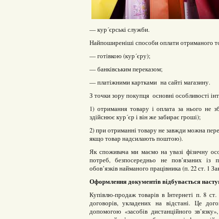
— кур´єрські служби.
Найпоширеніші способи оплати отриманого т
— готівкою (кур´єру);
— банківським переказом;
— платіжними картками на сайті магазину.
З точки зору покупця основні особливості інт
1) отримання товару і оплата за нього не зб
здійснює кур´єр і він же забирає гроші);
2) при отриманні товару не завжди можна перев
якщо товар надсилають поштою).
Як споживача ми маємо на увазі фізичну ос
потреб, безпосередньо не пов’язаних із 
обов’язків найманого працівника (п. 22 ст. 1 З
Оформлення документів відбувається насту
Купівлю-продаж товарів в Інтернеті п. 8 ст.
договорів, укладених на відстані. Це дог
допомогою «засобів дистанційного зв’язку»,