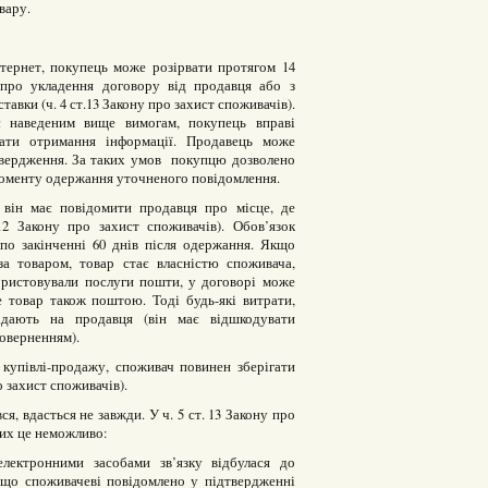
вару.
нтернет, покупець може розірвати протягом 14
 про укладення договору від продавця або з
вки (ч. 4 ст.13 Закону про захист споживачів).
є наведеним вище вимогам, покупець вправі
дати отримання інформації. Продавець може
дтвердження. За таких умов покупцю дозволено
 моменту одержання уточненого повідомлення.
 він має повідомити продавця про місце, де
2 Закону про захист споживачів). Обов’язок
 по закінченні 60 днів після одержання. Якщо
а товаром, товар стає власністю споживача,
ористовували послуги пошти, у договорі може
 товар також поштою. Тоді будь-які витрати,
ладають на продавця (він має відшкодувати
поверненням).
 купівлі-продажу, споживач повинен зберігати
о захист споживачів).
, вдасться не завжди. У ч. 5 ст. 13 Закону про
ких це неможливо:
лектронними засобами зв’язку відбулася до
 що споживачеві повідомлено у підтвердженні