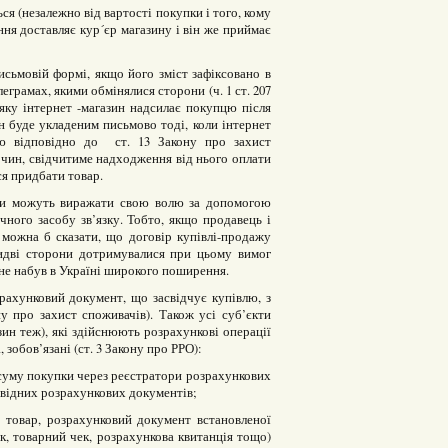
я (незалежно від вартості покупки і того, кому
ня доставляє кур´єр магазину і він же приймає
ьмовій формі, якщо його зміст зафіксовано в
еграмах, якими обмінялися сторони (ч. 1 ст. 207
яку інтернет -магазин надсилає покупцю після
н буде укладеним письмово тоді, коли інтернет
ю відповідно до ст. 13 Закону про захист
очин, свідчитиме надходження від нього оплати
ся придбати товар.
ни можуть виражати свою волю за допомогою
чного засобу зв’язку. Тобто, якщо продавець і
можна б сказати, що договір купівлі-продажу
идві сторони дотримувалися при цьому вимог
не набув в Україні широкого поширення.
ахунковий документ, що засвідчує купівлю, з
у про захист споживачів). Також усі суб’єкти
зин теж), які здійснюють розрахункові операції
 зобов’язані (ст. 3 Закону про РРО):
 суму покупки через реєстратори розрахункових
овідних розрахункових документів;
є товар, розрахунковий документ встановленої
, товарний чек, розрахункова квитанція тощо)