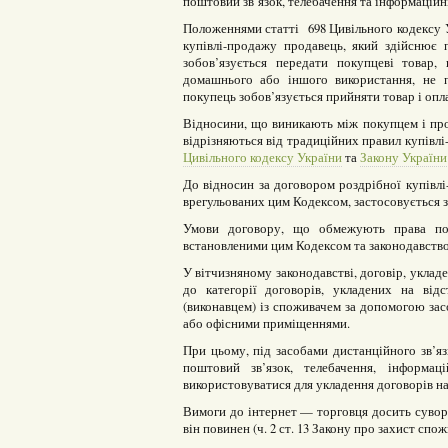
поштовий зв’язок, телебачення та інформаційні
Положеннями статті 698 Цивільного кодексу У
купівлі-продажу продавець, який здійснює 
зобов’язується передати покупцеві товар,
домашнього або іншого використання, не п
покупець зобов’язується прийняти товар і опл
Відносини, що виникають між покупцем і прод
відрізняються від традиційних правил купівл
Цивільного кодексу України
та
Закону України
До відносин за договором роздрібної купівлі
врегульованих цим Кодексом, застосовується з
Умови договору, що обмежують права пок
встановленими цим Кодексом та законодавство
У вітчизняному законодавстві, договір, уклад
до категорії договорів, укладених на відс
(виконавцем) із споживачем за допомогою зас
або офісними приміщеннями.
При цьому, під засобами дистанційного зв’яз
поштовий зв’язок, телебачення, інформац
використовуватися для укладення договорів на 
Вимоги до інтернет — торговця досить сувор
він повинен (ч. 2 ст. 13 Закону про захист сп