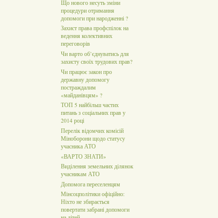
Що нового несуть зміни
процедури отримання
допомоги при народженні ?
Захист права профспілок на
ведення колективних
переговорів
Чи варто об’єднуватись для
захисту своїх трудових прав?
Чи працює закон про
державну допомогу
постраждалим
«майданівцям» ?
ТОП 5 найбільш частих
питань з соціальних прав у
2014 році
Перелік відомчих комісій
Міноборони щодо статусу
учасника АТО
«ВАРТО ЗНАТИ»
Виділення земельних ділянок
учасникам АТО
Допомога переселенцям
Мінсоцполітики офіційно:
Ніхто не збирається
повертати забрані допомоги
на дітей