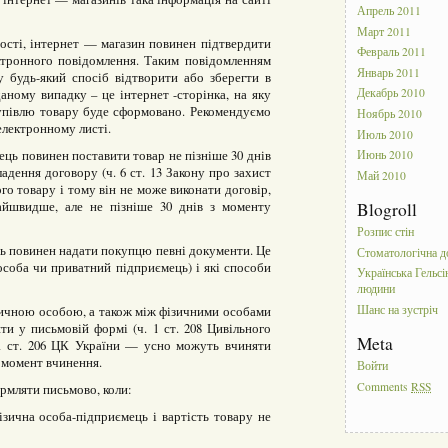
Апрель 2011
Март 2011
сті, інтернет — магазин повинен підтвердити
Февраль 2011
тронного повідомлення. Таким повідомленням
Январь 2011
 будь-який спосіб відтворити або зберегти в
даному випадку – це інтернет -сторінка, на яку
Декабрь 2010
купівлю товару буде сформовано. Рекомендуємо
Ноябрь 2010
електронному листі.
Июль 2010
ць повинен поставити товар не пізніше 30 днів
Июнь 2010
дення договору (ч. 6 ст. 13 Закону про захист
Май 2010
го товару і тому він не може виконати договір,
йшвидше, але не пізніше 30 днів з моменту
Blogroll
Розпис стін
ць повинен надати покупцю певні документи. Це
Стоматологічна д
особа чи приватний підприємець) і які способи
Українська Гельсі
людини
Шанс на зустріч
ичною особою, а також між фізичними особами
ти у письмовій формі (ч. 1 ст. 208 Цивільного
Meta
1 ст. 206 ЦК України — усно можуть вчиняти
 момент вчинення.
Войти
Comments
RSS
рмляти письмово, коли:
зична особа-підприємець і вартість товару не