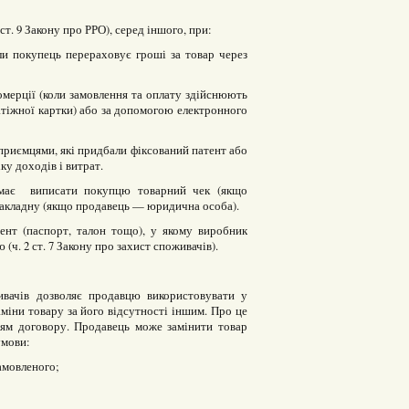
т. 9 Закону про РРО), серед іншого, при:
ли покупець перераховує гроші за товар через
мерції (коли замовлення та оплату здійснюють
латіжної картки) або за допомогою електронного
риємцями, які придбали фіксований патент або
ку доходів і витрат.
 має виписати покупцю товарний чек (якщо
накладну (якщо продавець — юридична особа).
ент (паспорт, талон тощо), у якому виробник
(ч. 2 ст. 7 Закону про захист споживачів).
вачів дозволяє продавцю використовувати у
міни товару за його відсутності іншим. Про це
ям договору. Продавець може замінити товар
умови:
амовленого;