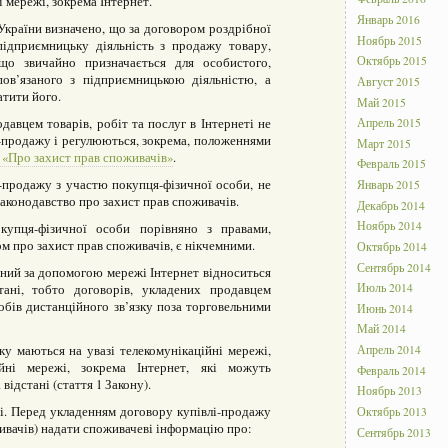
 мережі, зокрема Інтернет.
Январь 2016
країни визначено, що за договором роздрібної
Ноябрь 2015
підприємницьку діяльність з продажу товару,
 що звичайно призначається для особистого,
Октябрь 2015
ов’язаного з підприємницькою діяльністю, а
Август 2015
атити його.
Май 2015
авцем товарів, робіт та послуг в Інтернеті не
Апрель 2015
і-продажу і регулюються, зокрема, положеннями
Март 2015
 «Про захист прав споживачів»
.
Февраль 2015
-продажу з участю покупця-фізичної особи, не
Январь 2015
аконодавство про захист прав споживачів.
Декабрь 2014
Ноябрь 2014
упця-фізичної особи порівняно з правами,
м про захист прав споживачів, є нікчемними.
Октябрь 2014
Сентябрь 2014
ений за допомогою мережі Інтернет відноситься
тані, тобто договорів, укладених продавцем
Июль 2014
обів дистанційного зв’язку поза торговельними
Июнь 2014
Май 2014
ку маються на увазі телекомунікаційні мережі,
Апрель 2014
ійні мережі, зокрема Інтернет, які можуть
Февраль 2014
відстані (стаття 1 Закону).
Ноябрь 2013
і. Перед укладенням договору купівлі-продажу
Октябрь 2013
оживачів) надати споживачеві інформацію про:
Сентябрь 2013