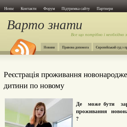
Home
Контакти
Форум
Підтримка сайту
Партнери
Варто знати
Все що потрібно і необхідно 
Новини
Правова допомога
Європейський суд з 
Реєстрація проживання новонародже
дитини по новому
Де може бути заре
проживання новона
?