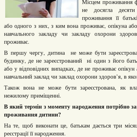
Місцем проживання ф
не досягла десяти
проживання її батьк
або одного з них, з ким вона проживає, опікуна аб
навчального закладу чи закладу охорони здоров
проживає.
В першу чергу, дитина не може бути зареєстров
будинку, де не зареєстрований ні один з його бать
або у відповідних випадках, де не проживає опікун 
навчальний заклад чи заклад охорони здоров’я, в як
Також вона не може бути зареєстрована, як вла
нежилому приміщенні.
В який термін з моменту народження потрібно за
проживання дитини?
На те, щоб виконати це, батькам дається три міся
реєстрації її народження.