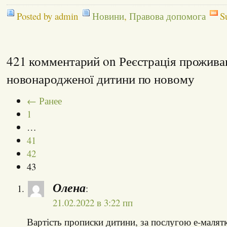
Posted by admin
Новини
,
Правова допомога
S
421 комментарий on Реєстрація прожива
новонародженої дитини по новому
← Ранее
1
…
41
42
43
Олена
:
21.02.2022 в 3:22 пп
Вартість прописки дитини, за послугою е-малят