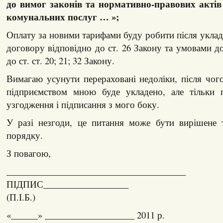
до вимог законів та нормативно-правових актів
комунальних послуг … »;
Оплату за новими тарифами буду робити після укла
договору відповідно до ст. 26 Закону та умовами д
до ст. ст. 20; 21; 32 Закону.
Вимагаю усунути перераховані недоліки, після чо
підприємством мною буде укладено, але тільки 
узгодження і підписання з мого боку.
У разі незгоди, це питання може бути вирішене 
порядку.
З повагою,
________________________________________
ПІДПИС___________________
(П.І.Б.)
«______» ____________________ 2011 р.