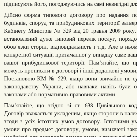
підписують його, погоджуючись на самі невигідні дл
Дійсно форма типового договору про надання по
будинків, споруд та прибудинкових території затв
Кабінету Міністрів № 529 від 20 травня 2009 рок
встановлений дуже типовий перелік послуг, порядо
обов’язки сторін, відповідальність і т.д. Але в ньо
конкретної ситуації, притаманної у випадку саме ва
вашої прибудинкової території. Пам’ятайте, що 
можуть прописати в договорі і інші додаткові умови,
Постановою КМ № 529, якщо вони звичайно не су
законодавству України, або навпаки навіть були 
законами або нормативно-правовими актами.
Пам’ятайте, що згідно зі ст. 638 Цивільного ко
Договір вважається укладеним, якщо сторони в нале
згоди з усіх істотних умов договору. Істотними 
умови про предмет договору, умови, визначені зако
необхідні для договорів даного виду, а також всі ті 