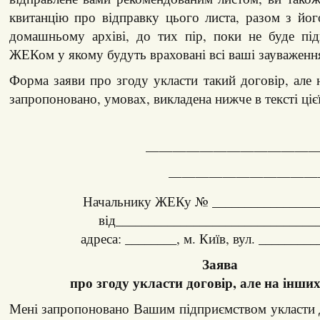
квитанцію про відправку цього листа, разом з йо
домашньому архіві, до тих пір, поки не буде під
ЖЕКом у якому будуть враховані всі ваші зауваження
Форма заяви про згоду укласти такий договір, але 
запропоновано, умовах, викладена нижче в тексті цієї 
————————————
———————————
Начальнику ЖЕКу № _________________
від_______________________________
адреса: ________, м. Київ, вул. _________
Заява
про згоду укласти договір, але на інши
Мені запропоновано Вашим підприємством укласти 