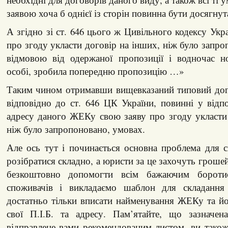
заявою хоча б однієї із сторін повинна бути досягнут
А згідно зі ст. 646 цього ж Цивільного кодексу Укр
про згоду укласти договір на інших, ніж було запро
відмовою від одержаної пропозиції і водночас 
особі, зробила попередню пропозицію …»
Таким чином отримавши вищевказаний типовий дог
відповідно до ст. 646 ЦК України, повинні у відп
адресу даного ЖЕКу свою заяву про згоду укласти
ніж було запропоновано, умовах.
Але ось тут і починається основна проблема для 
розібратися складно, а юристи за це захочуть гроше
безкоштовно допомогти всім бажаючим бороти
споживачів і викладаємо шаблон для складання 
достатньо тільки вписати найменування ЖЕКу та йо
свої П.І.Б. та адресу. Пам’ятайте, що зазначен
відправлене вами рекомендованим листом, ви також