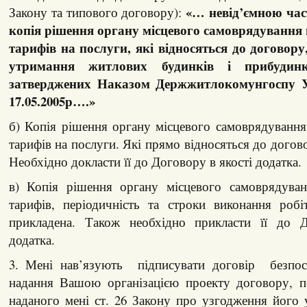
«… невід’ємною час
Закону та типового договору):
копія рішення органу місцевого самоврядування
тарифів на послуги, які відносяться до договор
утримання житлових будинків і прибудинк
затверджених Наказом Держжитлокомунгоспу У
17.05.2005р….»
б) Копія рішення органу місцевого самоврядуванн
тарифів на послуги. Які прямо відносяться до догов
Необхідно докласти її до Договору в якості додатка.
в) Копія рішення органу місцевого самоврядува
тарифів, періодичність та строки виконання роб
прикладена. Також необхідно прикласти її до Д
додатка.
3. Мені нав’язують підписувати договір безпос
надання Вашою організацією проекту договору, п
наданого мені ст. 26 Закону про узгодження його 