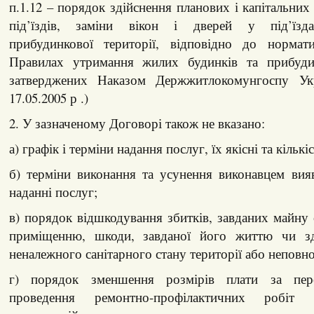
п.1.12 – порядок здійснення планових і капітальних
під’їздів, заміни вікон і дверей у під’їзда
прибудинкової території, відповідно до нормат
Правилах утримання жилих будинків та прибудин
затверджених Наказом Держжитлокомунгоспу У
17.05.2005 р .)
2. У зазначеному Договорі також не вказано:
а) графік і терміни надання послуг, їх якісні та кількі
б) терміни виконання та усунення виконавцем вия
наданні послуг;
в) порядок відшкодування збитків, завданих майну 
приміщенню, шкоди, завданої його життю чи зд
неналежного санітарного стану території або неповн
г) порядок зменшення розмірів плати за пер
проведення ремонтно-профілактичних робіт 