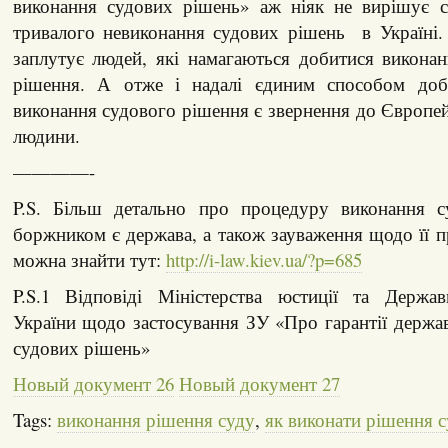
виконання судових рішень» аж ніяк не вирішує 
тривалого невиконання судових рішень в Україні.
заплутує людей, які намагаються добитися викона
рішення. А отже і надалі єдиним способом доб
виконання судового рішення є звернення до Європей
людини.
————-
P.S. Більш детально про процедуру виконання с
боржником є держава, а також зауваження щодо її пр
можна знайти тут:
http://i-law.kiev.ua/?p=685
P.S.1 Відповіді Міністерства юстиції та Держав
України щодо застосування ЗУ «Про гарантії держ
судових рішень»
Новый документ 26
Новый документ 27
Tags:
виконання рішення суду
,
як виконати рішення 