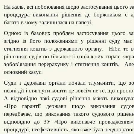
На жаль, всі побоювання щодо застосування цього за
процедура виконання рішення де боржником є д
багато в чому залишилася на папері.
Одною із базових проблем застосування цього за
згідно із його положеннями у рішенні суду має
стягнення коштів з державного органу. Ніби то
рішеннях судів по більшості соціальних справ якра
зобов’язання перерахунку і стягнення коштів. Але
основний казус.
Суди і державні органи почали тлумачити, що зо
певні дії і стягнути кошти це зовсім не те, що прос
А відповідно такі судові рішення мають виконуват
«Про гарантії держави щодо виконання судов
передбачає, що виконання такого судового рішенн
відповідно до ЗУ «Про виконавче провадження»,
процедурі, неефективність, якої вже була неодноразо