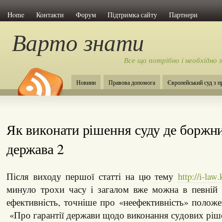
Home
Контакти
Форум
Підтримка сайту
Партнери
Варто знати
Все що потрібно і необхідно 
Новини
Правова допомога
Європейський суд з 
Як виконати рішення суду де боржн
держава 2
Після виходу першої статті на цю тему
http://i-law
минуло трохи часу і загалом вже можна в певній 
ефективність, точніше про «неефективність» полож
«Про гарантії держави щодо виконання судових ріш