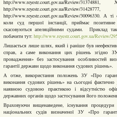
http://www.reyestr.court.gov.ua/Review/313748
http://www.reyestr.court.gov.ua/Review/3142877
http://www.reyestr.court.gov.ua/Review/30096330. А т
коли суд першої інстанції, приймає позитивне
скасовуються апеляційними судами. Приклад так
побачити тут:
http://www.reyestr.court.gov.ua/Review/2
Лишається лише шлях, який і раніше був неефективн
справ, а саме виконання цих рішень згідно З
провадження» без застосування особливостей ви
гарантії держави щодо виконання судових рішень».
А отже, використання положень ЗУ «Про гаран
виконання судових рішень» на сьогодні фактично
наявною судовою практикою і відсутністю офіц
державних органів щодо застосування його положен
Враховуючи вищенаведене, існування процедури 
національних судів визначеної ЗУ «Про гаран