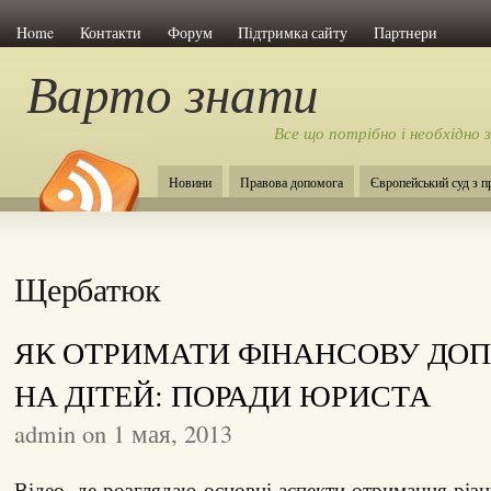
Home
Контакти
Форум
Підтримка сайту
Партнери
Варто знати
Все що потрібно і необхідно 
Новини
Правова допомога
Європейський суд з 
Щербатюк
ЯК ОТРИМАТИ ФІНАНСОВУ ДО
НА ДІТЕЙ: ПОРАДИ ЮРИСТА
admin on 1 мая, 2013
Відео, де розглядаю основні аспекти отримання різ