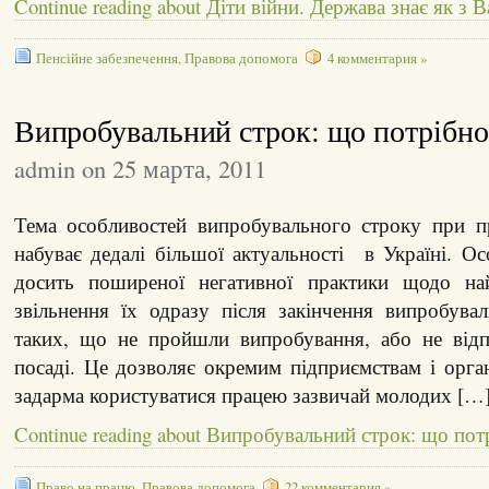
Continue reading about Діти війни. Держава знає як з
Пенсійне забезпечення
,
Правова допомога
4 комментария »
Випробувальний строк: що потрібно
admin on 25 марта, 2011
Тема особливостей випробувального строку при п
набуває дедалі більшої актуальності в Україні. Ос
досить поширеної негативної практики щодо най
звільнення їх одразу після закінчення випробува
таких, що не пройшли випробування, або не відп
посаді. Це дозволяє окремим підприємствам і орга
задарма користуватися працею зазвичай молодих […
Continue reading about Випробувальний строк: що пот
Право на працю
,
Правова допомога
22 комментария »